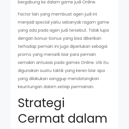
bergabung ke dalam game judi Online.
Factor lain yang membuat agen judi ini
menjadi special yaitu sebanyak ragam game
yang ada pada agen judi tersebut. Tidak lupa
dengan bonus-bonus yang bisa diberikan
terhadap pemain ini juga diperlukan sebagai
promo yang menarik biar para pemain
semakin antusias pada games Online. Utk itu
digunakan suatu taktik yang keren biar apa
yang dilakukan sanggup mendatangkan
keuntungan dalam setiap permainan.
Strategi
Cermat dalam