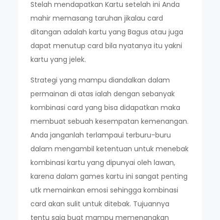
Stelah mendapatkan Kartu setelah ini Anda
mahir memasang taruhan jikalau card
ditangan adalah kartu yang Bagus atau juga
dapat menutup card bila nyatanya itu yakni
kartu yang jelek.
Strategi yang mampu diandalkan dalam
permainan di atas ialah dengan sebanyak
kombinasi card yang bisa didapatkan maka
membuat sebuah kesempatan kemenangan.
Anda janganlah terlampaui terburu-buru
dalam mengambil ketentuan untuk menebak
kombinasi kartu yang dipunyai oleh lawan,
karena dalam games kartu ini sangat penting
utk memainkan emosi sehingga kombinasi
card akan sulit untuk ditebak. Tujuannya
tentu saja buat mampu memenangkan