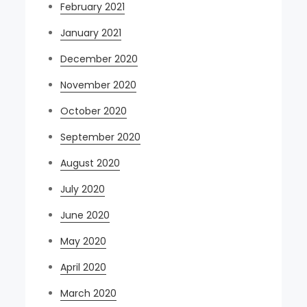
February 2021
January 2021
December 2020
November 2020
October 2020
September 2020
August 2020
July 2020
June 2020
May 2020
April 2020
March 2020