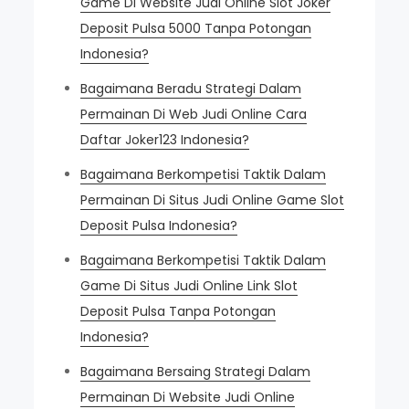
Game Di Website Judi Online Slot Joker
Deposit Pulsa 5000 Tanpa Potongan
Indonesia?
Bagaimana Beradu Strategi Dalam
Permainan Di Web Judi Online Cara
Daftar Joker123 Indonesia?
Bagaimana Berkompetisi Taktik Dalam
Permainan Di Situs Judi Online Game Slot
Deposit Pulsa Indonesia?
Bagaimana Berkompetisi Taktik Dalam
Game Di Situs Judi Online Link Slot
Deposit Pulsa Tanpa Potongan
Indonesia?
Bagaimana Bersaing Strategi Dalam
Permainan Di Website Judi Online