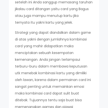
setelah ini Anda sanggup memasang taruhan
jikalau card ditangan yaitu card yang Bagus
atau juga mampu menutup kartu jika
ternyata itu yakni kartu yang jelek.
Strategi yang dapat diandalkan dalam game
di atas yakni dengan jumlahnya kombinasi
card yang mahir didapatkan maka
menciptakan sebuah kesempatan
kemenangan. Anda jangan terlampaui
terburu-buru dalam membawa keputusan
utk menebak kombinasi kartu yang dimiliki
oleh lawan, karena dalam permainan card ini
sangat penting untuk memainkan emosi
maka kombinasi card dapat sulit buat
ditebak. Tujuannya tentu saja buat bisa
memenangkan games dan piawai