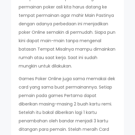
permainan poker asli kita harus datang ke
tempat permainan agar mahir Main Pastinya
dengan adanya perbedaan ini menjadikan
poker Online semakin di permudah. Siapa pun
kini dapat main-main tanpa mengenal
batasan Tempat Misalnya mampu dimainkan
rumah atau saat kerja. Saat ini sudah
mungkin untuk dilakukan.
Games Poker Online juga sama memakai dek
card yang sama buat permainannya. Setiap
pemain pada games Pertama dapat
diberikan masing-masing 2 buah kartu remi.
Setelah itu bakal diberikan lagi 1 kartu
penambahan oleh bandar menjadi 3 kartu
ditangan para pemain. Stelah meraih Card