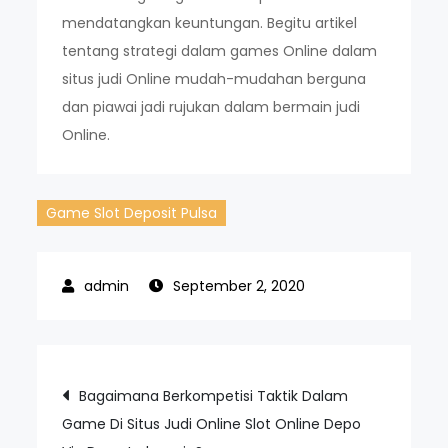
mendatangkan keuntungan. Begitu artikel
tentang strategi dalam games Online dalam
situs judi Online mudah-mudahan berguna
dan piawai jadi rujukan dalam bermain judi
Online.
Game Slot Deposit Pulsa
September 2, 2020
Post
Bagaimana Berkompetisi Taktik Dalam
Game Di Situs Judi Online Slot Online Depo
navigation