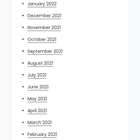
January 2022
December 2021
November 2021
October 2021
September 2021
August 2021
July 2021
June 2021
May 2021
April 2021
March 2021
February 2021