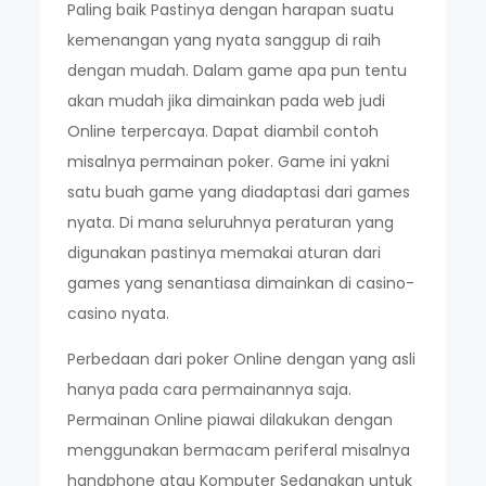
Paling baik Pastinya dengan harapan suatu
kemenangan yang nyata sanggup di raih
dengan mudah. Dalam game apa pun tentu
akan mudah jika dimainkan pada web judi
Online terpercaya. Dapat diambil contoh
misalnya permainan poker. Game ini yakni
satu buah game yang diadaptasi dari games
nyata. Di mana seluruhnya peraturan yang
digunakan pastinya memakai aturan dari
games yang senantiasa dimainkan di casino-
casino nyata.
Perbedaan dari poker Online dengan yang asli
hanya pada cara permainannya saja.
Permainan Online piawai dilakukan dengan
menggunakan bermacam periferal misalnya
handphone atau Komputer Sedangkan untuk