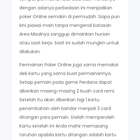
dengan adanya perbedaan ini menjadikan
poker Online semakin di permudah. Siapa pun
kini piawai main tanpa mengenal batasan
Area Misalnya sanggup dimainkan hunian
atau saat kerja. Saat ini sudah mungkin untuk
dilakukan.
Permainan Poker Online juga sama memakai
dek kartu yang sama buat permainannya.
Setiap pemain pada game Perdana dapat
diberikan masing-masing 2 buah card remi.
Setelah itu akan diberikan lagi 1 kartu
penambahan oleh bandar menjadi 3 card
ditangan para pemain. Stelah memperoleh
Kartu setelah ini Anda mahir memasang
taruhan apabila kartu ditangan adalah kartu