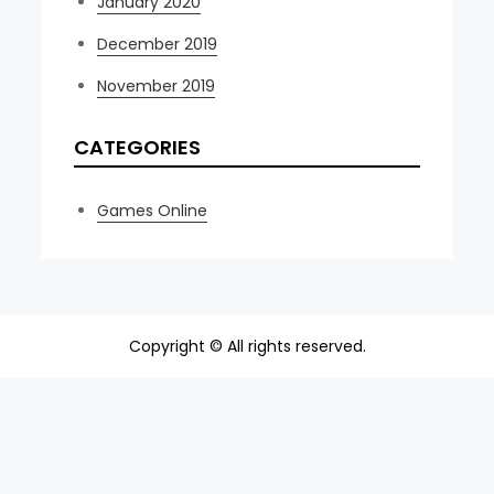
January 2020
December 2019
November 2019
CATEGORIES
Games Online
Copyright © All rights reserved.