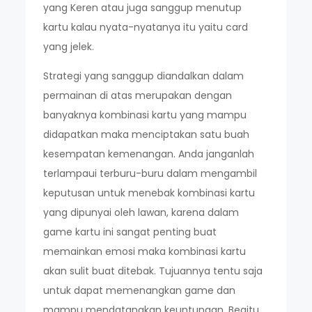
yang Keren atau juga sanggup menutup
kartu kalau nyata-nyatanya itu yaitu card
yang jelek.
Strategi yang sanggup diandalkan dalam
permainan di atas merupakan dengan
banyaknya kombinasi kartu yang mampu
didapatkan maka menciptakan satu buah
kesempatan kemenangan. Anda janganlah
terlampaui terburu-buru dalam mengambil
keputusan untuk menebak kombinasi kartu
yang dipunyai oleh lawan, karena dalam
game kartu ini sangat penting buat
memainkan emosi maka kombinasi kartu
akan sulit buat ditebak. Tujuannya tentu saja
untuk dapat memenangkan game dan
mampu mendatangkan keuntungan. Begitu