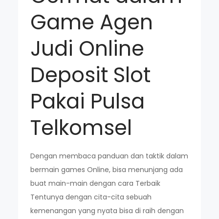
Game Agen
Judi Online
Deposit Slot
Pakai Pulsa
Telkomsel
Dengan membaca panduan dan taktik dalam
bermain games Online, bisa menunjang ada
buat main-main dengan cara Terbaik
Tentunya dengan cita-cita sebuah
kemenangan yang nyata bisa di raih dengan