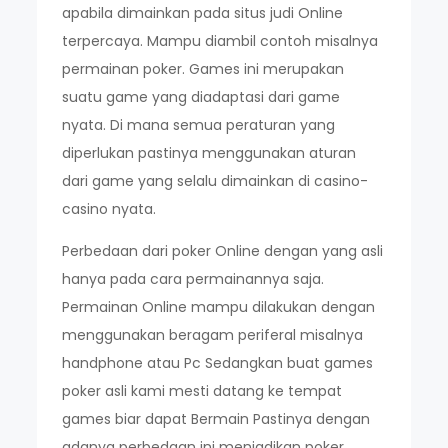
apabila dimainkan pada situs judi Online
terpercaya. Mampu diambil contoh misalnya
permainan poker. Games ini merupakan
suatu game yang diadaptasi dari game
nyata. Di mana semua peraturan yang
diperlukan pastinya menggunakan aturan
dari game yang selalu dimainkan di casino-
casino nyata.
Perbedaan dari poker Online dengan yang asli
hanya pada cara permainannya saja.
Permainan Online mampu dilakukan dengan
menggunakan beragam periferal misalnya
handphone atau Pc Sedangkan buat games
poker asli kami mesti datang ke tempat
games biar dapat Bermain Pastinya dengan
adanya perbedaan ini menjadikan poker