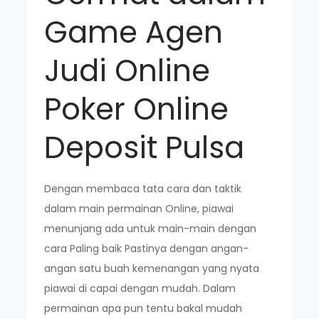
Game Agen
Judi Online
Poker Online
Deposit Pulsa
Dengan membaca tata cara dan taktik
dalam main permainan Online, piawai
menunjang ada untuk main-main dengan
cara Paling baik Pastinya dengan angan-
angan satu buah kemenangan yang nyata
piawai di capai dengan mudah. Dalam
permainan apa pun tentu bakal mudah