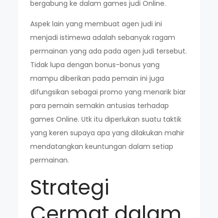
bergabung ke dalam games judi Online.
Aspek lain yang membuat agen judi ini
menjadi istimewa adalah sebanyak ragam
permainan yang ada pada agen judi tersebut.
Tidak lupa dengan bonus-bonus yang
mampu diberikan pada pemain ini juga
difungsikan sebagai promo yang menarik biar
para pemain semakin antusias terhadap
games Online. Utk itu diperlukan suatu taktik
yang keren supaya apa yang dilakukan mahir
mendatangkan keuntungan dalam setiap
permainan.
Strategi
Cermat dalam