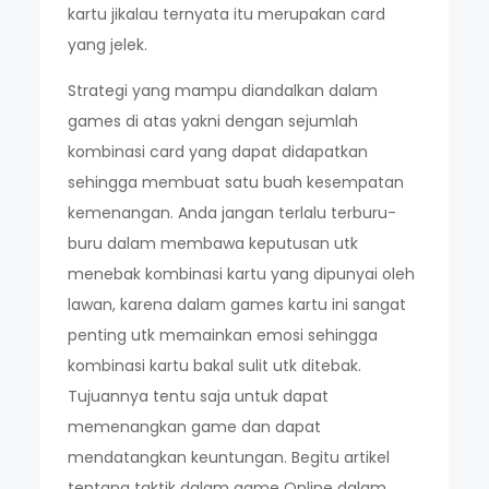
kartu jikalau ternyata itu merupakan card
yang jelek.
Strategi yang mampu diandalkan dalam
games di atas yakni dengan sejumlah
kombinasi card yang dapat didapatkan
sehingga membuat satu buah kesempatan
kemenangan. Anda jangan terlalu terburu-
buru dalam membawa keputusan utk
menebak kombinasi kartu yang dipunyai oleh
lawan, karena dalam games kartu ini sangat
penting utk memainkan emosi sehingga
kombinasi kartu bakal sulit utk ditebak.
Tujuannya tentu saja untuk dapat
memenangkan game dan dapat
mendatangkan keuntungan. Begitu artikel
tentang taktik dalam game Online dalam