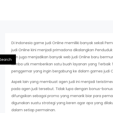
Di Indonesia game judi Online memiliki banyak sekali P
judi Online kini menjadi primadona dikalangkan Pendudu
dan juga menjadikan banyak web judi Online baru bermu
Search
lomba utk memberikan satu buah layanan yang Terbaik Tid
penggemar yang ingin bergabung ke dalam games judi O
Aspek lain yang membuat agen judi ini menjadi teristi
pada agen judi tersebut. Tidak lupa dengan bonus-bonus
difungsikan sebagai promo yang menarik biar para pemai
digunakan suatu strategi yang keren agar apa yang d
dalam setiap permainan.