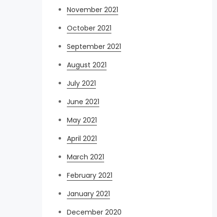
November 2021
October 2021
September 2021
August 2021
July 2021
June 2021
May 2021
April 2021
March 2021
February 2021
January 2021
December 2020