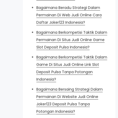
Bagaimana Beradu Strategi Dalam
Permainan Di Web Judi Online Cara
Daftar Joker123 Indonesia?
Bagaimana Berkompetisi Taktik Dalam
Permainan Di Situs Judi Online Game
Slot Deposit Pulsa Indonesia?
Bagaimana Berkompetisi Taktik Dalam
Game Di Situs Judi Online Link Slot
Deposit Pulsa Tanpa Potongan
Indonesia?
Bagaimana Bersaing Strategi Dalam
Permainan Di Website Judi Online
Joker123 Deposit Pulsa Tanpa
Potongan Indonesia?