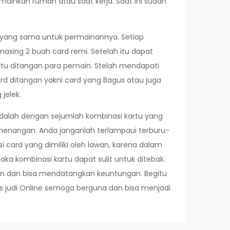
nkan rumah atau saat kerja. Saat ini sudah
yang sama untuk permainannya. Setiap
sing 2 buah card remi. Setelah itu dapat
artu ditangan para pemain. Stelah mendapati
d ditangan yakni card yang Bagus atau juga
jelek.
dalah dengan sejumlah kombinasi kartu yang
enangan. Anda janganlah terlampaui terburu-
ard yang dimiliki oleh lawan, karena dalam
a kombinasi kartu dapat sulit untuk ditebak.
n dan bisa mendatangkan keuntungan. Begitu
us judi Online semoga berguna dan bisa menjadi