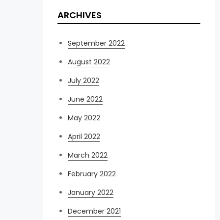
ARCHIVES
September 2022
August 2022
July 2022
June 2022
May 2022
April 2022
March 2022
February 2022
January 2022
December 2021