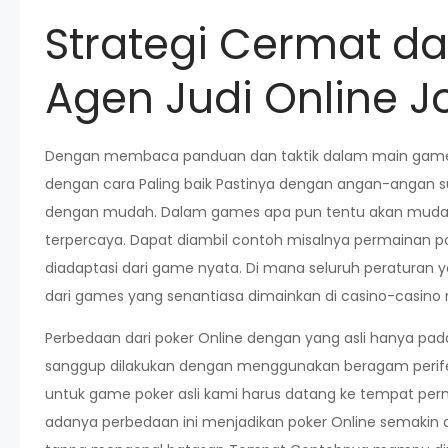
Strategi Cermat 
Agen Judi Online J
Dengan membaca panduan dan taktik dalam main games
dengan cara Paling baik Pastinya dengan angan-angan 
dengan mudah. Dalam games apa pun tentu akan mudah a
terpercaya. Dapat diambil contoh misalnya permainan p
diadaptasi dari game nyata. Di mana seluruh peraturan
dari games yang senantiasa dimainkan di casino-casino 
Perbedaan dari poker Online dengan yang asli hanya pad
sanggup dilakukan dengan menggunakan beragam perife
untuk game poker asli kami harus datang ke tempat pe
adanya perbedaan ini menjadikan poker Online semakin 