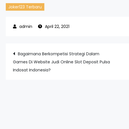
Joker123 Terbaru
April 22, 2021
Post
Bagaimana Berkompetisi Strategi Dalam
Games Di Website Judi Online Slot Deposit Pulsa
navigation
Indosat Indonesia?