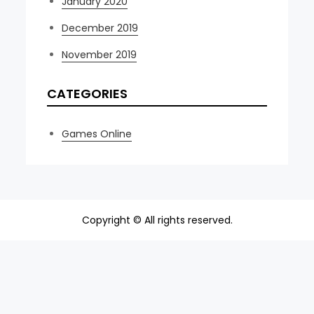
January 2020
December 2019
November 2019
CATEGORIES
Games Online
Copyright © All rights reserved.