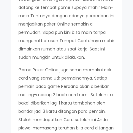
datang ke tempat game supaya mahir Main-
main Tentunya dengan adanya perbedaan ini
menjadikan poker Online semakin di
permudah. Siapa pun kini bisa main tanpa
mengenal batasan Tempat Contohnya mahir
dimainkan rumah atau saat kerja. Saat ini
sudah mungkin untuk dilakukan.
Game Poker Online juga sama memakai dek
card yang sama utk permainannya. Setiap
pemain pada game Perdana akan diberikan
masing-masing 2 buah card remi. Setelah itu
bakal diberikan lagi 1 kartu tambahan oleh
bandar jadi 3 kartu ditangan para pemain.
Stelah mendapatkan Card setelah ini Anda
piawai memasang taruhan bila card ditangan