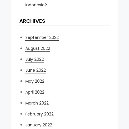
Indonesia?
ARCHIVES
September 2022
August 2022
July 2022
June 2022
May 2022
April 2022
March 2022
February 2022
January 2022