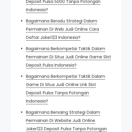
Deposit Pulsa 5000 Tanpa Potongan
Indonesia?
Bagaimana Beradu Strategi Dalam
Permainan Di Web Judi Online Cara
Daftar Joker123 Indonesia?
Bagaimana Berkompetisi Taktik Dalam
Permainan Di Situs Judi Online Game Slot
Deposit Pulsa Indonesia?
Bagaimana Berkompetisi Taktik Dalam
Game Di Situs Judi Online Link Slot
Deposit Pulsa Tanpa Potongan
Indonesia?
Bagaimana Bersaing Strategi Dalam
Permainan Di Website Judi Online
Joker123 Deposit Pulsa Tanpa Potongan