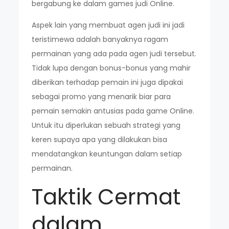
bergabung ke dalam games judi Online.
Aspek lain yang membuat agen judi ini jadi
teristimewa adalah banyaknya ragam
permainan yang ada pada agen judi tersebut.
Tidak lupa dengan bonus-bonus yang mahir
diberikan terhadap pemain ini juga dipakai
sebagai promo yang menarik biar para
pemain semakin antusias pada game Online.
Untuk itu diperlukan sebuah strategi yang
keren supaya apa yang dilakukan bisa
mendatangkan keuntungan dalam setiap
permainan.
Taktik Cermat
dalam