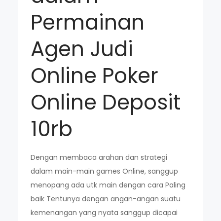
Permainan
Agen Judi
Online Poker
Online Deposit
10rb
Dengan membaca arahan dan strategi
dalam main-main games Online, sanggup
menopang ada utk main dengan cara Paling
baik Tentunya dengan angan-angan suatu
kemenangan yang nyata sanggup dicapai