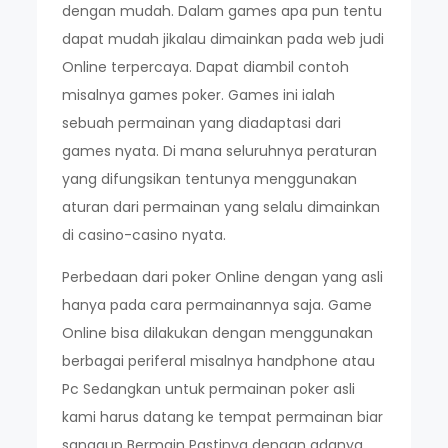
dengan mudah. Dalam games apa pun tentu
dapat mudah jikalau dimainkan pada web judi
Online terpercaya. Dapat diambil contoh
misalnya games poker. Games ini ialah
sebuah permainan yang diadaptasi dari
games nyata. Di mana seluruhnya peraturan
yang difungsikan tentunya menggunakan
aturan dari permainan yang selalu dimainkan
di casino-casino nyata.
Perbedaan dari poker Online dengan yang asli
hanya pada cara permainannya saja. Game
Online bisa dilakukan dengan menggunakan
berbagai periferal misalnya handphone atau
Pc Sedangkan untuk permainan poker asli
kami harus datang ke tempat permainan biar
sanggup Bermain Pastinya dengan adanya