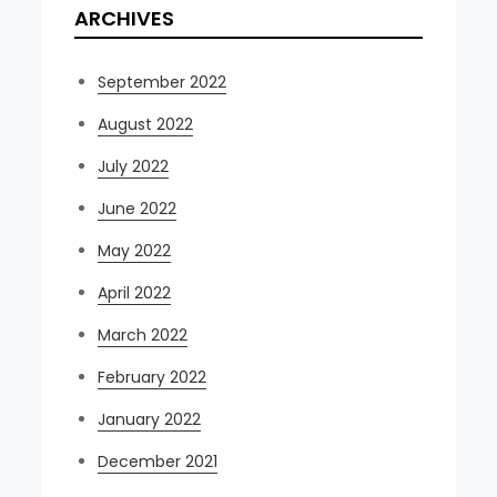
ARCHIVES
September 2022
August 2022
July 2022
June 2022
May 2022
April 2022
March 2022
February 2022
January 2022
December 2021