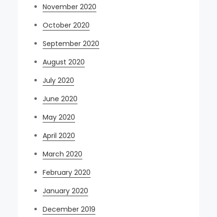
November 2020
October 2020
September 2020
August 2020
July 2020
June 2020
May 2020
April 2020
March 2020
February 2020
January 2020
December 2019