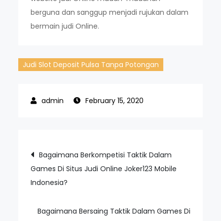
berguna dan sanggup menjadi rujukan dalam
bermain judi Online.
Judi Slot Deposit Pulsa Tanpa Potongan
February 15, 2020
Post
Bagaimana Berkompetisi Taktik Dalam
Games Di Situs Judi Online Joker123 Mobile
navigation
Indonesia?
Bagaimana Bersaing Taktik Dalam Games Di