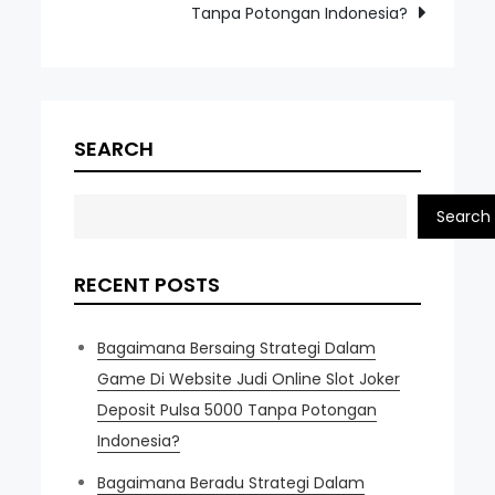
Tanpa Potongan Indonesia?
SEARCH
Search
RECENT POSTS
Bagaimana Bersaing Strategi Dalam
Game Di Website Judi Online Slot Joker
Deposit Pulsa 5000 Tanpa Potongan
Indonesia?
Bagaimana Beradu Strategi Dalam