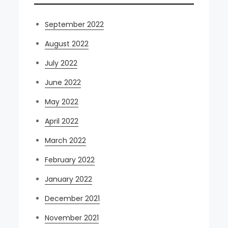
September 2022
August 2022
July 2022
June 2022
May 2022
April 2022
March 2022
February 2022
January 2022
December 2021
November 2021