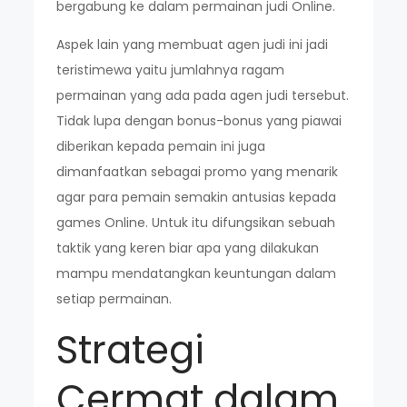
bergabung ke dalam permainan judi Online.
Aspek lain yang membuat agen judi ini jadi
teristimewa yaitu jumlahnya ragam
permainan yang ada pada agen judi tersebut.
Tidak lupa dengan bonus-bonus yang piawai
diberikan kepada pemain ini juga
dimanfaatkan sebagai promo yang menarik
agar para pemain semakin antusias kepada
games Online. Untuk itu difungsikan sebuah
taktik yang keren biar apa yang dilakukan
mampu mendatangkan keuntungan dalam
setiap permainan.
Strategi
Cermat dalam