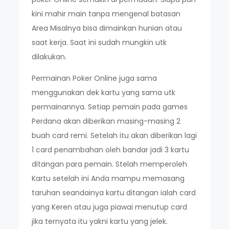
kini mahir main tanpa mengenal batasan
Area Misalnya bisa dimainkan hunian atau
saat kerja. Saat ini sudah mungkin utk
dilakukan.
Permainan Poker Online juga sama
menggunakan dek kartu yang sama utk
permainannya. Setiap pemain pada games
Perdana akan diberikan masing-masing 2
buah card remi. Setelah itu akan diberikan lagi
1 card penambahan oleh bandar jadi 3 kartu
ditangan para pemain. Stelah memperoleh
Kartu setelah ini Anda mampu memasang
taruhan seandainya kartu ditangan ialah card
yang Keren atau juga piawai menutup card
jika ternyata itu yakni kartu yang jelek.