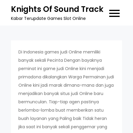
Skip
Knights Of Sound Track
to
Kabar Terupdate Games Slot Online
content
Di Indonesia games judi Online memiliki
banyak sekali Pecinta Dengan bayaknya
peminat ini game judi Online kini menjadi
primadona dikalangkan Warga Permainan judi
Online kini jadi marak dimana-mana dan juga
menjadikan banyak situs judi Online baru
bermunculan. Tiap-tiap agen pastinya
berlomba-lomba buat memberikan satu
buah layanan yang Paling baik Tidak heran
jika saat ini banyak sekali penggemar yang