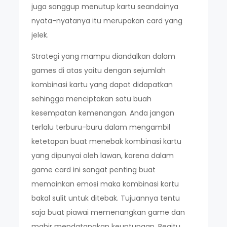
juga sanggup menutup kartu seandainya
nyata-nyatanya itu merupakan card yang
jelek.
Strategi yang mampu diandalkan dalam
games di atas yaitu dengan sejumlah
kombinasi kartu yang dapat didapatkan
sehingga menciptakan satu buah
kesempatan kemenangan. Anda jangan
terlalu terburu-buru dalam mengambil
ketetapan buat menebak kombinasi kartu
yang dipunyai oleh lawan, karena dalam
game card ini sangat penting buat
memainkan emosi maka kombinasi kartu
bakal sulit untuk ditebak. Tujuannya tentu
saja buat piawai memenangkan game dan
mahir mendatangkan keuntungan. Begitu