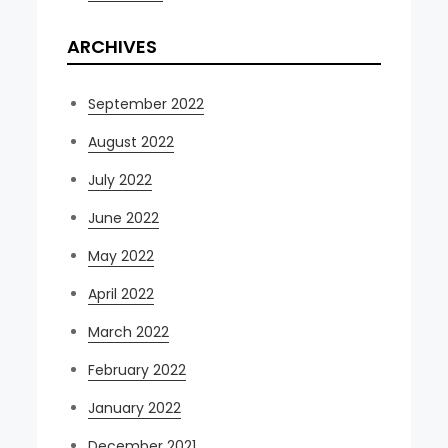
ARCHIVES
September 2022
August 2022
July 2022
June 2022
May 2022
April 2022
March 2022
February 2022
January 2022
December 2021