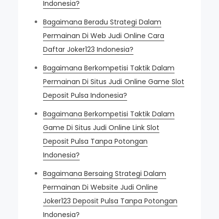
Indonesia?
Bagaimana Beradu Strategi Dalam
Permainan Di Web Judi Online Cara
Daftar Joker123 Indonesia?
Bagaimana Berkompetisi Taktik Dalam
Permainan Di Situs Judi Online Game Slot
Deposit Pulsa Indonesia?
Bagaimana Berkompetisi Taktik Dalam
Game Di Situs Judi Online Link Slot
Deposit Pulsa Tanpa Potongan
Indonesia?
Bagaimana Bersaing Strategi Dalam
Permainan Di Website Judi Online
Joker123 Deposit Pulsa Tanpa Potongan
Indonesia?