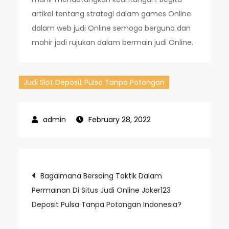
artikel tentang strategi dalam games Online
dalam web judi Online semoga berguna dan
mahir jadi rujukan dalam bermain judi Online.
Judi Slot Deposit Pulsa Tanpa Potongan
February 28, 2022
Post
Bagaimana Bersaing Taktik Dalam
Permainan Di Situs Judi Online Joker123
navigation
Deposit Pulsa Tanpa Potongan Indonesia?