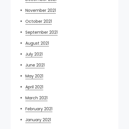
November 2021
October 2021
September 2021
August 2021
July 2021
June 2021
May 2021
April 2021
March 2021
February 2021
January 2021