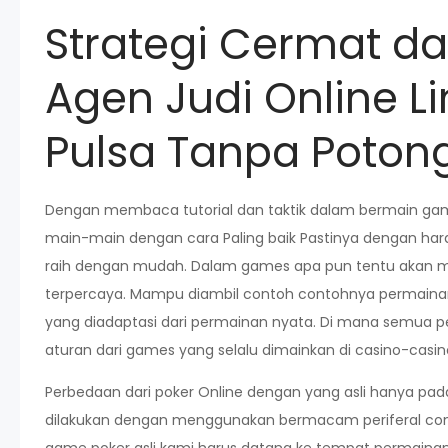
Strategi Cermat 
Agen Judi Online Li
Pulsa Tanpa Poton
Dengan membaca tutorial dan taktik dalam bermain 
main-main dengan cara Paling baik Pastinya dengan ha
raih dengan mudah. Dalam games apa pun tentu akan mu
terpercaya. Mampu diambil contoh contohnya permainan
yang diadaptasi dari permainan nyata. Di mana semua 
aturan dari games yang selalu dimainkan di casino-casin
Perbedaan dari poker Online dengan yang asli hanya pa
dilakukan dengan menggunakan bermacam periferal co