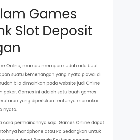
dalam Games
nk Slot Deposit
gan
game Online, mampu mempermudah ada buat
rapan suatu kemenangan yang nyata piawai di
dah bila dimainkan pada website judi Online
 poker. Games ini adalah satu buah games
peraturan yang diperlukan tentunya memakai
o nyata.
da cara permainannya saja. Games Online dapat
ntohnya handphone atau Pc Sedangkan untuk