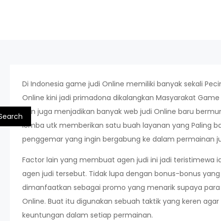
Di Indonesia game judi Online memiliki banyak sekali P
Online kini jadi primadona dikalangkan Masyarakat Game
dan juga menjadikan banyak web judi Online baru bermu
Search
lomba utk memberikan satu buah layanan yang Paling baik 
penggemar yang ingin bergabung ke dalam permainan jud
Factor lain yang membuat agen judi ini jadi teristimew
agen judi tersebut. Tidak lupa dengan bonus-bonus yan
dimanfaatkan sebagai promo yang menarik supaya para
Online. Buat itu digunakan sebuah taktik yang keren ag
keuntungan dalam setiap permainan.