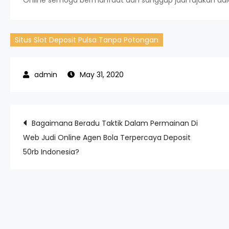
Online semoga bermanfaat dan sanggup jadi rujukan dal
Situs Slot Deposit Pulsa Tanpa Potongan
May 31, 2020
Post
Bagaimana Beradu Taktik Dalam Permainan Di
Web Judi Online Agen Bola Terpercaya Deposit
navigation
50rb Indonesia?