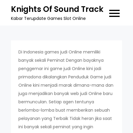
Skip
Knights Of Sound Track
to
Kabar Terupdate Games Slot Online
content
Di Indonesia games judi Online memiliki
banyak sekali Peminat Dengan bayaknya
penggemar ini game judi Online kini jadi
primadona dikalangkan Penduduk Game judi
Online kini menjadi marak dimana-mana dan
juga menjadikan banyak web judi Online baru
bermunculan. Setiap agen tentunya
berlomba-lomba buat memberikan sebuah
pelayanan yang Terbaik Tidak heran jika saat
ini banyak sekali peminat yang ingin