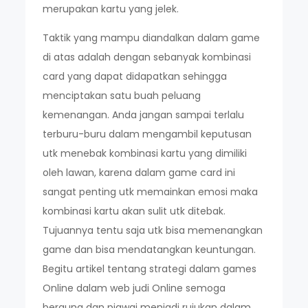
merupakan kartu yang jelek.
Taktik yang mampu diandalkan dalam game
di atas adalah dengan sebanyak kombinasi
card yang dapat didapatkan sehingga
menciptakan satu buah peluang
kemenangan. Anda jangan sampai terlalu
terburu-buru dalam mengambil keputusan
utk menebak kombinasi kartu yang dimiliki
oleh lawan, karena dalam game card ini
sangat penting utk memainkan emosi maka
kombinasi kartu akan sulit utk ditebak.
Tujuannya tentu saja utk bisa memenangkan
game dan bisa mendatangkan keuntungan.
Begitu artikel tentang strategi dalam games
Online dalam web judi Online semoga
berguna dan piawai menjadi rujukan dalam