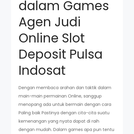
dalam Games
Agen Judi
Online Slot
Deposit Pulsa
Indosat
Dengan membaca arahan dan taktik dalam
main-main permainan Online, sanggup
menopang ada untuk bermain dengan cara
Paling baik Pastinya dengan cita-cita suatu
kemenangan yang nyata dapat di raih
dengan mudah. Dalam games apa pun tentu