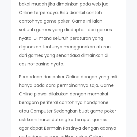
bakal mudah jika dimainkan pada web judi
Online terpercaya. Bisa diambil contoh
contohnya game poker. Game ini ialah
sebuah games yang diadaptasi dari games
nyata. Di mana seluruh peraturan yang
digunakan tentunya menggunakan aturan
dari games yang senantiasa dimainkan di
casino-casino nyata.
Perbedaan dari poker Online dengan yang asli
hanya pada cara permainannya saja. Game
Online piawai dilakukan dengan memakai
beragam periferal contohnya handphone
atau Computer Sedangkan buat game poker
asli kami harus datang ke tempat games
agar dapat Bermain Pastinya dengan adanya
perbedaan ini menjadikan poker Online