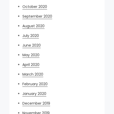
October 2020
September 2020
August 2020
July 2020
June 2020
May 2020
April 2020
March 2020
February 2020
January 2020
December 2019
November 2019