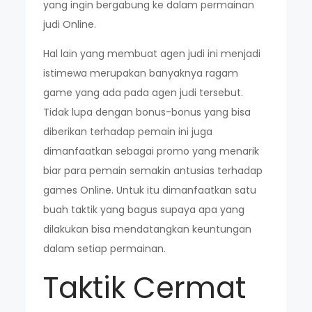
yang ingin bergabung ke dalam permainan
judi Online.
Hal lain yang membuat agen judi ini menjadi
istimewa merupakan banyaknya ragam
game yang ada pada agen judi tersebut.
Tidak lupa dengan bonus-bonus yang bisa
diberikan terhadap pemain ini juga
dimanfaatkan sebagai promo yang menarik
biar para pemain semakin antusias terhadap
games Online. Untuk itu dimanfaatkan satu
buah taktik yang bagus supaya apa yang
dilakukan bisa mendatangkan keuntungan
dalam setiap permainan.
Taktik Cermat