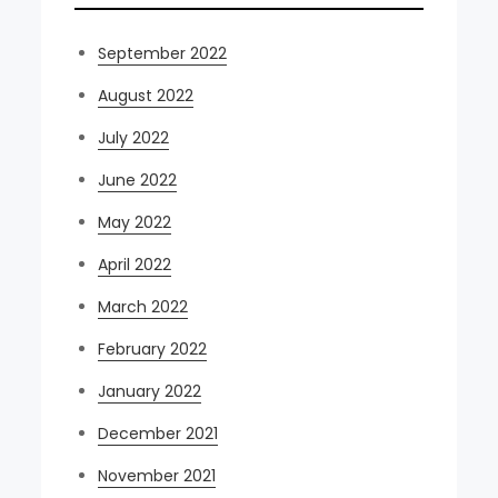
September 2022
August 2022
July 2022
June 2022
May 2022
April 2022
March 2022
February 2022
January 2022
December 2021
November 2021