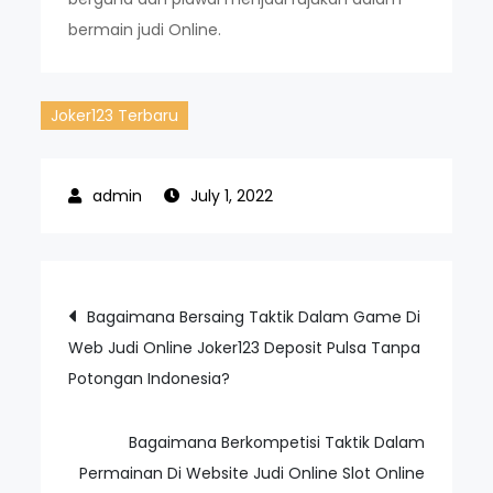
bermain judi Online.
Joker123 Terbaru
July 1, 2022
Post
Bagaimana Bersaing Taktik Dalam Game Di
Web Judi Online Joker123 Deposit Pulsa Tanpa
navigation
Potongan Indonesia?
Bagaimana Berkompetisi Taktik Dalam
Permainan Di Website Judi Online Slot Online