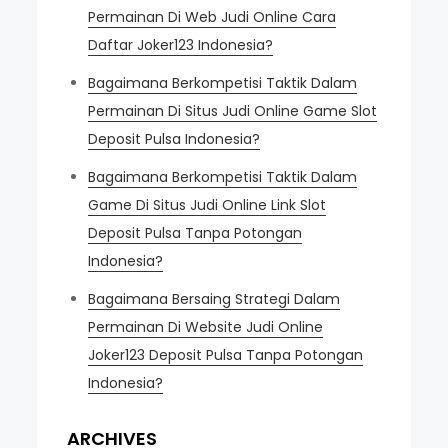
Permainan Di Web Judi Online Cara
Daftar Joker123 Indonesia?
Bagaimana Berkompetisi Taktik Dalam
Permainan Di Situs Judi Online Game Slot
Deposit Pulsa Indonesia?
Bagaimana Berkompetisi Taktik Dalam
Game Di Situs Judi Online Link Slot
Deposit Pulsa Tanpa Potongan
Indonesia?
Bagaimana Bersaing Strategi Dalam
Permainan Di Website Judi Online
Joker123 Deposit Pulsa Tanpa Potongan
Indonesia?
ARCHIVES