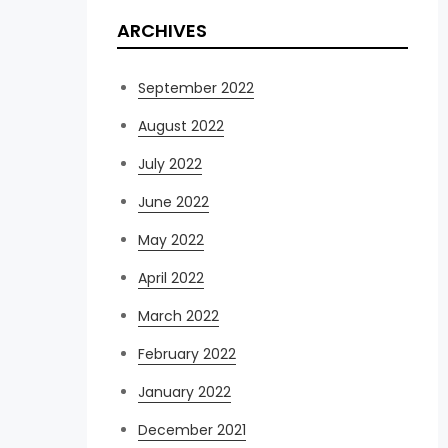
ARCHIVES
September 2022
August 2022
July 2022
June 2022
May 2022
April 2022
March 2022
February 2022
January 2022
December 2021