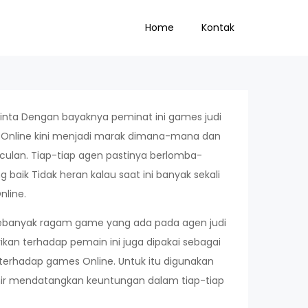
Home
Kontak
ecinta Dengan bayaknya peminat ini games judi
di Online kini menjadi marak dimana-mana dan
culan. Tiap-tiap agen pastinya berlomba-
aik Tidak heran kalau saat ini banyak sekali
nline.
i sebanyak ragam game yang ada pada agen judi
ikan terhadap pemain ini juga dipakai sebagai
terhadap games Online. Untuk itu digunakan
hir mendatangkan keuntungan dalam tiap-tiap