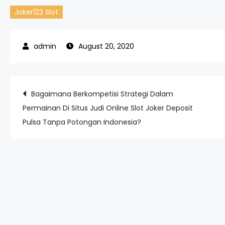
Joker123 Slot
August 20, 2020
Post
Bagaimana Berkompetisi Strategi Dalam
Permainan Di Situs Judi Online Slot Joker Deposit
navigation
Pulsa Tanpa Potongan Indonesia?