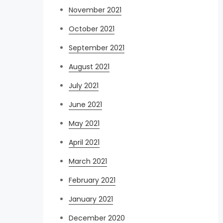
November 2021
October 2021
September 2021
August 2021
July 2021
June 2021
May 2021
April 2021
March 2021
February 2021
January 2021
December 2020