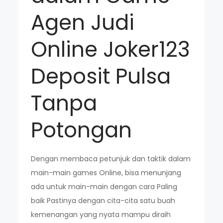
Agen Judi
Online Joker123
Deposit Pulsa
Tanpa
Potongan
Dengan membaca petunjuk dan taktik dalam
main-main games Online, bisa menunjang
ada untuk main-main dengan cara Paling
baik Pastinya dengan cita-cita satu buah
kemenangan yang nyata mampu diraih