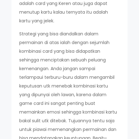
adalah card yang Keren atau juga dapat
menutup kartu kalau ternyata itu adalah
kartu yang jelek.
Strategi yang bisa diandalkan dalam
permainan di atas ialah dengan sejumlah
kombinasi card yang bisa didapatkan
sehingga menciptakan sebuah peluang
kemenangan. Anda jangan sampai
terlampaui terburu-buru dalam mengambil
keputusan utk menebak kombinasi kartu
yang dipunyai oleh lawan, karena dalam
game card ini sangat penting buat
memainkan emosi sehingga kombinasi kartu
bakal sulit utk ditebak. Tujuannya tentu saja
untuk piawai memenangkan permainan dan
bisa mendatangkan keuntungan. Begitu