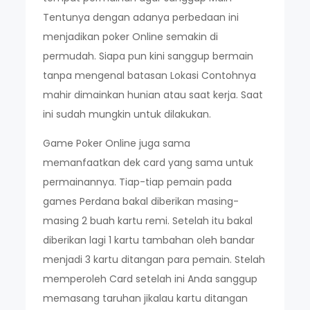
Tentunya dengan adanya perbedaan ini
menjadikan poker Online semakin di
permudah. Siapa pun kini sanggup bermain
tanpa mengenal batasan Lokasi Contohnya
mahir dimainkan hunian atau saat kerja. Saat
ini sudah mungkin untuk dilakukan.
Game Poker Online juga sama
memanfaatkan dek card yang sama untuk
permainannya. Tiap-tiap pemain pada
games Perdana bakal diberikan masing-
masing 2 buah kartu remi. Setelah itu bakal
diberikan lagi 1 kartu tambahan oleh bandar
menjadi 3 kartu ditangan para pemain. Stelah
memperoleh Card setelah ini Anda sanggup
memasang taruhan jikalau kartu ditangan