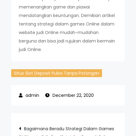
memenangkan game dan piawai
mendatangkan keuntungan. Demikian artikel
tentang strategi dalam games Online dalam
website judi Online mudah-mudahan
berguna dan bisa jadi rujukan dalam bermain
judi Online.
Situs Slot Deposit Pulsa Tanpa Potongan
December 22, 2020
Post
Bagaimana Beradu Strategi Dalam Games