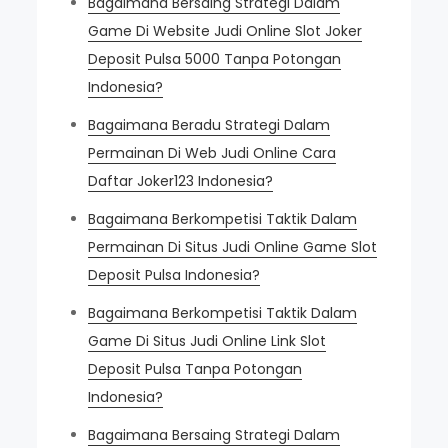
Bagaimana Bersaing Strategi Dalam
Game Di Website Judi Online Slot Joker
Deposit Pulsa 5000 Tanpa Potongan
Indonesia?
Bagaimana Beradu Strategi Dalam
Permainan Di Web Judi Online Cara
Daftar Joker123 Indonesia?
Bagaimana Berkompetisi Taktik Dalam
Permainan Di Situs Judi Online Game Slot
Deposit Pulsa Indonesia?
Bagaimana Berkompetisi Taktik Dalam
Game Di Situs Judi Online Link Slot
Deposit Pulsa Tanpa Potongan
Indonesia?
Bagaimana Bersaing Strategi Dalam