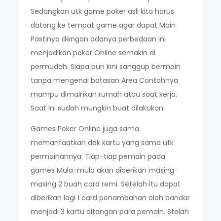
Sedangkan utk game poker asli kita harus
datang ke tempat game agar dapat Main
Pastinya dengan adanya perbedaan ini
menjadikan poker Online semakin di
permudah. Siapa pun kini sanggup bermain
tanpa mengenal batasan Area Contohnya
mampu dimainkan rumah atau saat kerja.
Saat ini sudah mungkin buat dilakukan.
Games Poker Online juga sama
memanfaatkan dek kartu yang sama utk
permainannya. Tiap-tiap pemain pada
games Mula-mula akan diberikan masing-
masing 2 buah card remi. Setelah itu dapat
diberikan lagi 1 card penambahan oleh bandar
menjadi 3 kartu ditangan para pemain. Stelah