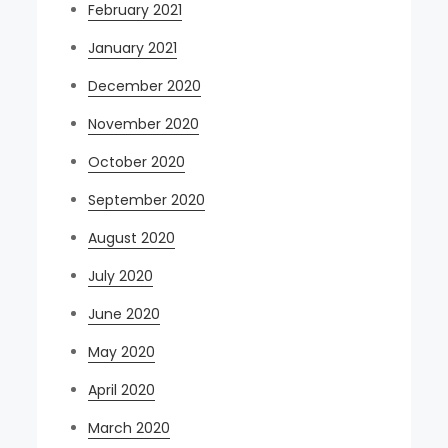
February 2021
January 2021
December 2020
November 2020
October 2020
September 2020
August 2020
July 2020
June 2020
May 2020
April 2020
March 2020