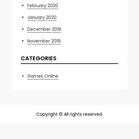
February 2020
January 2020
December 2019
November 2019
CATEGORIES
Games Online
Copyright © All rights reserved.