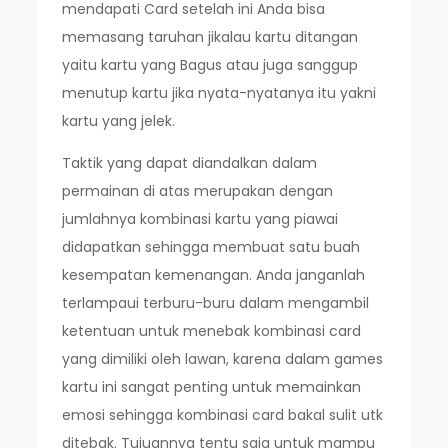
mendapati Card setelah ini Anda bisa
memasang taruhan jikalau kartu ditangan
yaitu kartu yang Bagus atau juga sanggup
menutup kartu jika nyata-nyatanya itu yakni
kartu yang jelek.
Taktik yang dapat diandalkan dalam
permainan di atas merupakan dengan
jumlahnya kombinasi kartu yang piawai
didapatkan sehingga membuat satu buah
kesempatan kemenangan. Anda janganlah
terlampaui terburu-buru dalam mengambil
ketentuan untuk menebak kombinasi card
yang dimiliki oleh lawan, karena dalam games
kartu ini sangat penting untuk memainkan
emosi sehingga kombinasi card bakal sulit utk
ditebak. Tujuannya tentu saja untuk mampu