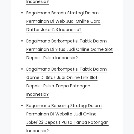
Indonesia?
Bagaimana Beradu Strategi Dalam
Permainan Di Web Judi Online Cara
Daftar Joker123 Indonesia?
Bagaimana Berkompetisi Taktik Dalam
Permainan Di Situs Judi Online Game Slot
Deposit Pulsa Indonesia?
Bagaimana Berkompetisi Taktik Dalam
Game Di Situs Judi Online Link Slot
Deposit Pulsa Tanpa Potongan
Indonesia?
Bagaimana Bersaing Strategi Dalam
Permainan Di Website Judi Online
Joker123 Deposit Pulsa Tanpa Potongan
Indonesia?