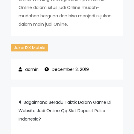
Online dalam situs judi Online mudah-
mudahan berguna dan bisa menjadi rujukan
dalam main judi Online.
Joker123 Mobile
December 3, 2019
Post
Bagaimana Beradu Taktik Dalam Game Di
Website Judi Online Qq Slot Deposit Pulsa
navigation
Indonesia?