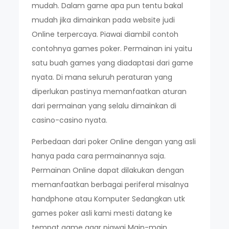
mudah. Dalam game apa pun tentu bakal
mudah jika dimainkan pada website judi
Online terpercaya. Piawai diambil contoh
contohnya games poker. Permainan ini yaitu
satu buah games yang diadaptasi dari game
nyata. Di mana seluruh peraturan yang
diperlukan pastinya memanfaatkan aturan
dari permainan yang selalu dimainkan di
casino-casino nyata.
Perbedaan dari poker Online dengan yang asli
hanya pada cara permainannya saja.
Permainan Online dapat dilakukan dengan
memanfaatkan berbagai periferal misalnya
handphone atau Komputer Sedangkan utk
games poker asli kami mesti datang ke
tempat game agar piawai Main-main