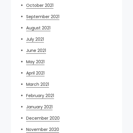
October 2021
September 2021
August 2021
July 2021
June 2021
May 2021
April 2021
March 2021
February 2021
January 2021
December 2020
November 2020