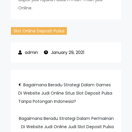
Online.
Slot Online Deposit Pulsa
January 29, 2021
Post
Bagaimana Beradu Strategi Dalam Games
Di Website Judi Online Situs Slot Deposit Pulsa
navigation
Tanpa Potongan Indonesia?
Bagaimana Beradu Strategi Dalam Permainan
Di Website Judi Online Judi Slot Deposit Pulsa