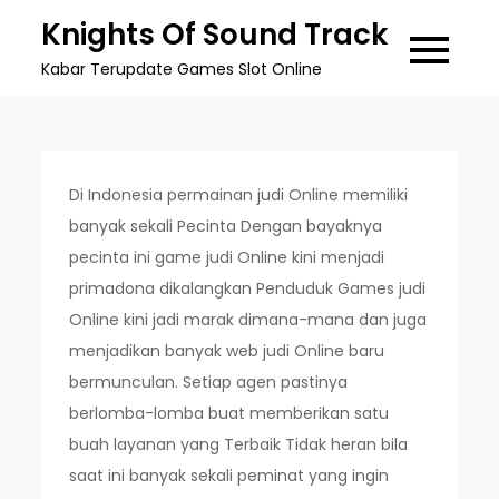
Skip
Knights Of Sound Track
to
Kabar Terupdate Games Slot Online
content
Di Indonesia permainan judi Online memiliki
banyak sekali Pecinta Dengan bayaknya
pecinta ini game judi Online kini menjadi
primadona dikalangkan Penduduk Games judi
Online kini jadi marak dimana-mana dan juga
menjadikan banyak web judi Online baru
bermunculan. Setiap agen pastinya
berlomba-lomba buat memberikan satu
buah layanan yang Terbaik Tidak heran bila
saat ini banyak sekali peminat yang ingin