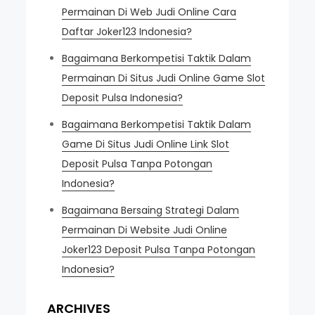
Permainan Di Web Judi Online Cara
Daftar Joker123 Indonesia?
Bagaimana Berkompetisi Taktik Dalam
Permainan Di Situs Judi Online Game Slot
Deposit Pulsa Indonesia?
Bagaimana Berkompetisi Taktik Dalam
Game Di Situs Judi Online Link Slot
Deposit Pulsa Tanpa Potongan
Indonesia?
Bagaimana Bersaing Strategi Dalam
Permainan Di Website Judi Online
Joker123 Deposit Pulsa Tanpa Potongan
Indonesia?
ARCHIVES