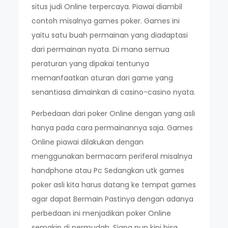
situs judi Online terpercaya. Piawai diambil
contoh misalnya games poker. Games ini
yaitu satu buah permainan yang diadaptasi
dari permainan nyata. Di mana semua
peraturan yang dipakai tentunya
memanfaatkan aturan dari game yang
senantiasa dimainkan di casino-casino nyata.
Perbedaan dari poker Online dengan yang asli
hanya pada cara permainannya saja. Games
Online piawai dilakukan dengan
menggunakan bermacam periferal misalnya
handphone atau Pc Sedangkan utk games
poker asli kita harus datang ke tempat games
agar dapat Bermain Pastinya dengan adanya
perbedaan ini menjadikan poker Online
semakin di permudah. Siapa pun kini bisa