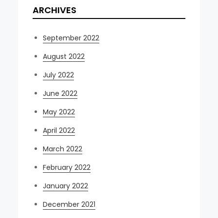
ARCHIVES
September 2022
August 2022
July 2022
June 2022
May 2022
April 2022
March 2022
February 2022
January 2022
December 2021