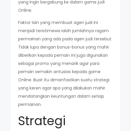
yang ingin bergabung ke dalam game judi
Online.
Faktor lain yang membuat agen judi ini
menjadi teristimewa ialah jumlahnya ragam
permainan yang ada pada agen judi tersebut.
Tidak lupa dengan bonus-bonus yang mahir
diberikan kepada pemain ini juga digunakan
sebagai promo yang menarik agar para
pemain semakin antusias kepada game
Online. Buat itu dimanfaatkan suatu strategi
yang keren agar apa yang dilakukan mahir
mendatangkan keuntungan dalam setiap
permainan.
Strategi