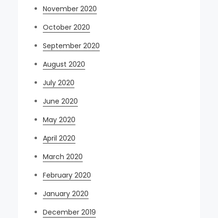
November 2020
October 2020
September 2020
August 2020
July 2020
June 2020
May 2020
April 2020
March 2020
February 2020
January 2020
December 2019