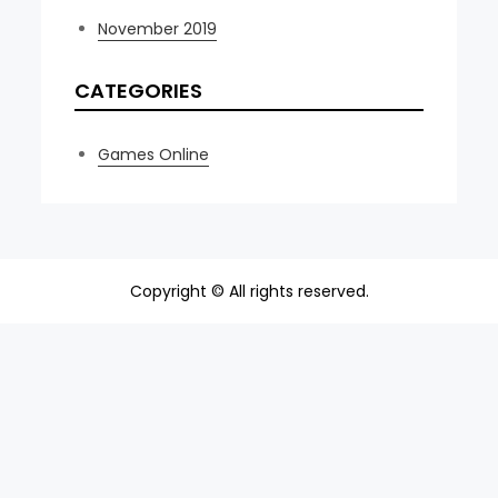
November 2019
CATEGORIES
Games Online
Copyright © All rights reserved.