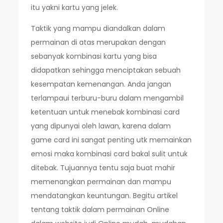
itu yakni kartu yang jelek.
Taktik yang mampu diandalkan dalam
permainan di atas merupakan dengan
sebanyak kombinasi kartu yang bisa
didapatkan sehingga menciptakan sebuah
kesempatan kemenangan. Anda jangan
terlampaui terburu-buru dalam mengambil
ketentuan untuk menebak kombinasi card
yang dipunyai oleh lawan, karena dalam
game card ini sangat penting utk memainkan
emosi maka kombinasi card bakal sulit untuk
ditebak. Tujuannya tentu saja buat mahir
memenangkan permainan dan mampu
mendatangkan keuntungan. Begitu artikel
tentang taktik dalam permainan Online