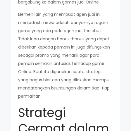
bergabung ke dalam games judi Online.
Elemen lain yang membuat agen judi ini
menjadi istimewa adalah banyaknya ragam
game yang ada pada agen judi tersebut.
Tidak lupa dengan bonus-bonus yang dapat
diberikan kepada pemain ini juga difungsikan
sebagai promo yang menarik agar para
pemain semakin antusias terhadap game
Online. Buat itu digunakan suatu strategi
yang bagus biar apa yang dilakukan mampu
mendatangkan keuntungan dalam tiap-tiap
permainan.
Strategi
Cermat dalam