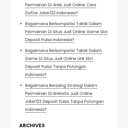
Permainan Di Web Judi Online Cara
Daftar Joker123 Indonesia?
Bagaimana Berkompetisi Taktik Dalam
Permainan Di Situs Judi Online Game Slot
Deposit Pulsa Indonesia?
Bagaimana Berkompetisi Taktik Dalam
Game Di Situs Judi Online Link Slot
Deposit Pulsa Tanpa Potongan
Indonesia?
Bagaimana Bersaing Strategi Dalam
Permainan Di Website Judi Online
Joker123 Deposit Pulsa Tanpa Potongan
Indonesia?
ARCHIVES