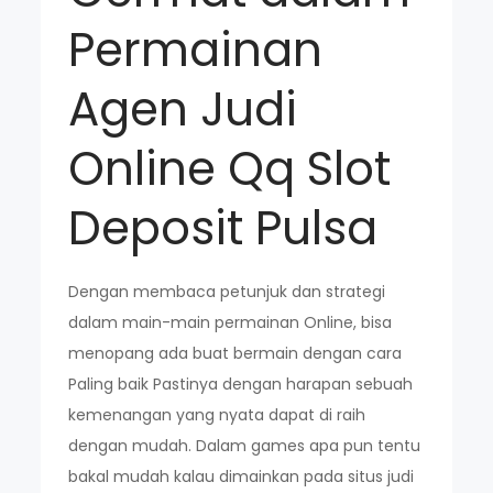
Permainan
Agen Judi
Online Qq Slot
Deposit Pulsa
Dengan membaca petunjuk dan strategi
dalam main-main permainan Online, bisa
menopang ada buat bermain dengan cara
Paling baik Pastinya dengan harapan sebuah
kemenangan yang nyata dapat di raih
dengan mudah. Dalam games apa pun tentu
bakal mudah kalau dimainkan pada situs judi