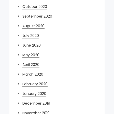
October 2020
September 2020
August 2020
July 2020
June 2020
May 2020
April 2020
March 2020
February 2020
January 2020
December 2019
November 2019