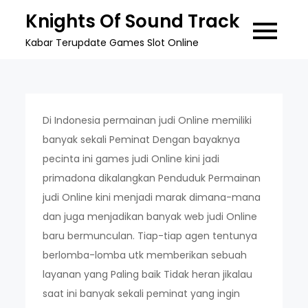
Skip
Knights Of Sound Track
to
Kabar Terupdate Games Slot Online
content
Di Indonesia permainan judi Online memiliki
banyak sekali Peminat Dengan bayaknya
pecinta ini games judi Online kini jadi
primadona dikalangkan Penduduk Permainan
judi Online kini menjadi marak dimana-mana
dan juga menjadikan banyak web judi Online
baru bermunculan. Tiap-tiap agen tentunya
berlomba-lomba utk memberikan sebuah
layanan yang Paling baik Tidak heran jikalau
saat ini banyak sekali peminat yang ingin