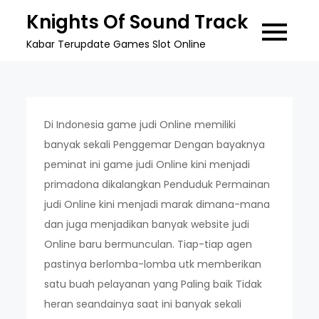
Skip
Knights Of Sound Track
to
Kabar Terupdate Games Slot Online
content
Di Indonesia game judi Online memiliki
banyak sekali Penggemar Dengan bayaknya
peminat ini game judi Online kini menjadi
primadona dikalangkan Penduduk Permainan
judi Online kini menjadi marak dimana-mana
dan juga menjadikan banyak website judi
Online baru bermunculan. Tiap-tiap agen
pastinya berlomba-lomba utk memberikan
satu buah pelayanan yang Paling baik Tidak
heran seandainya saat ini banyak sekali