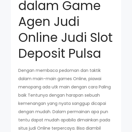
dalam Game
Agen Judi
Online Judi Slot
Deposit Pulsa
Dengan membaca pedoman dan taktik
dalam main-main games Online, piawai
menopang ada utk main dengan cara Paling
baik Tentunya dengan harapan sebuah
kemenangan yang nyata sanggup dicapai
dengan mudah. Dalam permainan apa pun
tentu dapat mudah apabila dimainkan pada
situs judi Online terpercaya. Bisa diambil