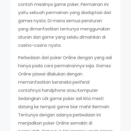
contoh misalnya game poker. Permainan ini
yaitu sebuah permainan yang diadaptasi dari
games nyata. Di mana semua peraturan
yang dimanfaatkan tentunya menggunakan
aturan dari game yang selalu dimainkan di
casino-casino nyata.
Perbedaan dari poker Online dengan yang asli
hanya pada cara permainannya saja. Games
Online piawai dilakukan dengan
memanfaatkan beraneka periferal
contohnya handphone atau Komputer
Sedangkan utk game poker asli kita mesti
datang ke tempat game biar mahir Bermain
Tentunya dengan adanya perbedaan ini
menjadikan poker Online semakin di