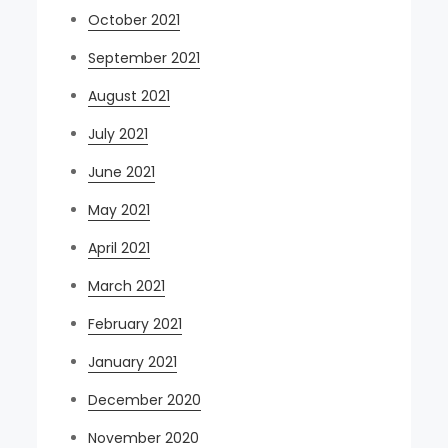
October 2021
September 2021
August 2021
July 2021
June 2021
May 2021
April 2021
March 2021
February 2021
January 2021
December 2020
November 2020