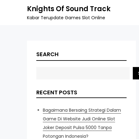
Skip
Knights Of Sound Track
to
Kabar Terupdate Games Slot Online
content
SEARCH
RECENT POSTS
Bagaimana Bersaing Strategi Dalam
Game Di Website Judi Online Slot
Joker Deposit Pulsa 5000 Tanpa
Potongan Indonesia?