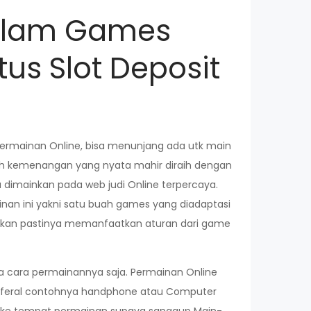
dalam Games
tus Slot Deposit
ermainan Online, bisa menunjang ada utk main
uah kemenangan yang nyata mahir diraih dengan
dimainkan pada web judi Online terpercaya.
an ini yakni satu buah games yang diadaptasi
nakan pastinya memanfaatkan aturan dari game
a cara permainannya saja. Permainan Online
feral contohnya handphone atau Computer