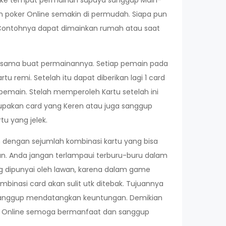
ng ke tempat permainan supaya sanggup Main-
 poker Online semakin di permudah. Siapa pun
ontohnya dapat dimainkan rumah atau saat
 sama buat permainannya. Setiap pemain pada
 remi. Setelah itu dapat diberikan lagi 1 card
emain. Stelah memperoleh Kartu setelah ini
upakan card yang Keren atau juga sanggup
u yang jelek.
h dengan sejumlah kombinasi kartu yang bisa
 Anda jangan terlampaui terburu-buru dalam
 dipunyai oleh lawan, karena dalam game
binasi card akan sulit utk ditebak. Tujuannya
anggup mendatangkan keuntungan. Demikian
udi Online semoga bermanfaat dan sanggup