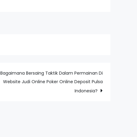
Bagaimana Bersaing Taktik Dalam Permainan Di
Website Judi Online Poker Online Deposit Pulsa
Indonesia?