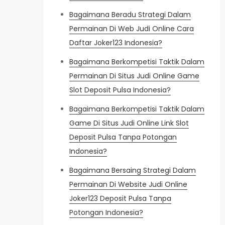
Bagaimana Beradu Strategi Dalam
Permainan Di Web Judi Online Cara
Daftar Joker123 Indonesia?
Bagaimana Berkompetisi Taktik Dalam
Permainan Di Situs Judi Online Game
Slot Deposit Pulsa Indonesia?
Bagaimana Berkompetisi Taktik Dalam
Game Di Situs Judi Online Link Slot
Deposit Pulsa Tanpa Potongan
Indonesia?
Bagaimana Bersaing Strategi Dalam
Permainan Di Website Judi Online
Joker123 Deposit Pulsa Tanpa
Potongan Indonesia?