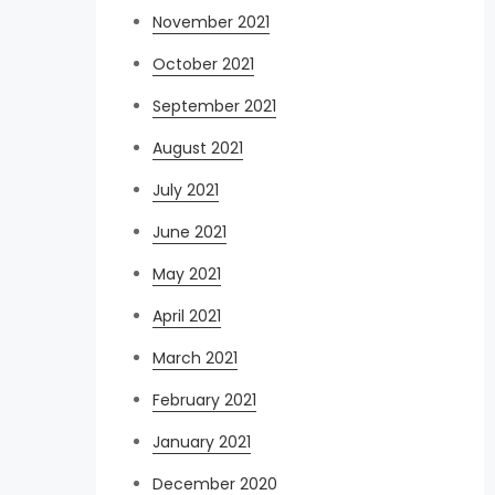
November 2021
October 2021
September 2021
August 2021
July 2021
June 2021
May 2021
April 2021
March 2021
February 2021
January 2021
December 2020