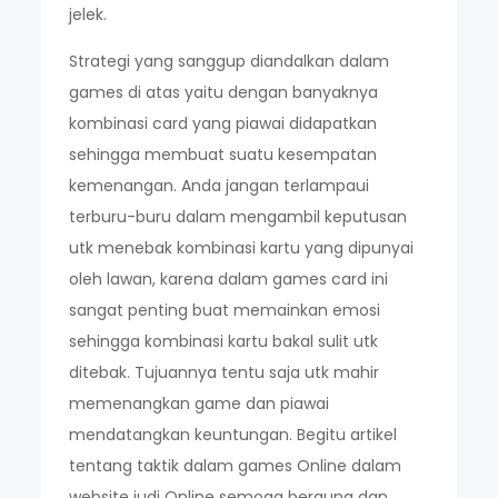
jelek.
Strategi yang sanggup diandalkan dalam
games di atas yaitu dengan banyaknya
kombinasi card yang piawai didapatkan
sehingga membuat suatu kesempatan
kemenangan. Anda jangan terlampaui
terburu-buru dalam mengambil keputusan
utk menebak kombinasi kartu yang dipunyai
oleh lawan, karena dalam games card ini
sangat penting buat memainkan emosi
sehingga kombinasi kartu bakal sulit utk
ditebak. Tujuannya tentu saja utk mahir
memenangkan game dan piawai
mendatangkan keuntungan. Begitu artikel
tentang taktik dalam games Online dalam
website judi Online semoga berguna dan