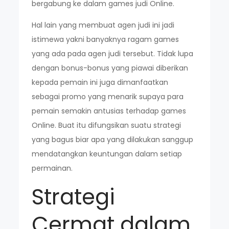
bergabung ke dalam games judi Online.
Hal lain yang membuat agen judi ini jadi
istimewa yakni banyaknya ragam games
yang ada pada agen judi tersebut. Tidak lupa
dengan bonus-bonus yang piawai diberikan
kepada pemain ini juga dimanfaatkan
sebagai promo yang menarik supaya para
pemain semakin antusias terhadap games
Online. Buat itu difungsikan suatu strategi
yang bagus biar apa yang dilakukan sanggup
mendatangkan keuntungan dalam setiap
permainan.
Strategi
Cermat dalam