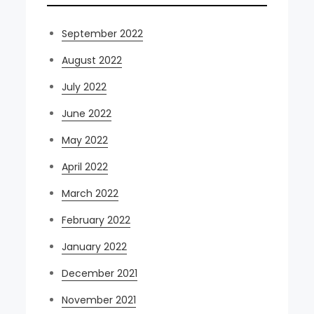
September 2022
August 2022
July 2022
June 2022
May 2022
April 2022
March 2022
February 2022
January 2022
December 2021
November 2021