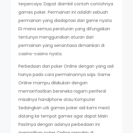
terpercaya. Dapat diambil contoh contohnya
games poker. Permainan ini adalah sebuah
permainan yang diadaptasi dari game nyata.
Di mana semua peraturan yang difungsikan
tentunya menggunakan aturan dari
permainan yang senantiasa dimainkan di
casino-casino nyata.
Perbedaan dari poker Online dengan yang asli
hanya pada cara permainannya saja. Game
Online mampu dilakukan dengan
memanfaatkan beraneka ragam periferal
misalnya handphone atau Komputer
Sedangkan utk games poker asli kami mesti
datang ke tempat games agar dapat Main
Pastinya dengan adanya perbedaan ini
menjadikan poker Online semakin di