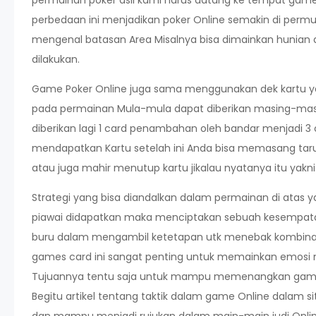
permainan poker asli kami harus datang ke tempat gam
perbedaan ini menjadikan poker Online semakin di permu
mengenal batasan Area Misalnya bisa dimainkan hunian a
dilakukan.
Game Poker Online juga sama menggunakan dek kartu y
pada permainan Mula-mula dapat diberikan masing-masing
diberikan lagi 1 card penambahan oleh bandar menjadi 3 
mendapatkan Kartu setelah ini Anda bisa memasang taruh
atau juga mahir menutup kartu jikalau nyatanya itu yakni 
Strategi yang bisa diandalkan dalam permainan di atas 
piawai didapatkan maka menciptakan sebuah kesempata
buru dalam mengambil ketetapan utk menebak kombinasi 
games card ini sangat penting untuk memainkan emosi ma
Tujuannya tentu saja untuk mampu memenangkan gam
Begitu artikel tentang taktik dalam game Online dalam