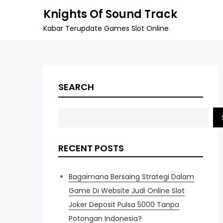
Skip
Knights Of Sound Track
to
Kabar Terupdate Games Slot Online
content
SEARCH
RECENT POSTS
Bagaimana Bersaing Strategi Dalam
Game Di Website Judi Online Slot
Joker Deposit Pulsa 5000 Tanpa
Potongan Indonesia?