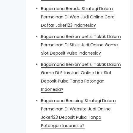
Bagaimana Beradu Strategi Dalam
Permainan Di Web Judi Online Cara
Daftar Joker123 Indonesia?
Bagaimana Berkompetisi Taktik Dalam
Permainan Di Situs Judi Online Game
Slot Deposit Pulsa Indonesia?
Bagaimana Berkompetisi Taktik Dalam
Game Di Situs Judi Online Link Slot
Deposit Pulsa Tanpa Potongan
Indonesia?
Bagaimana Bersaing Strategi Dalam
Permainan Di Website Judi Online
Joker123 Deposit Pulsa Tanpa
Potongan Indonesia?