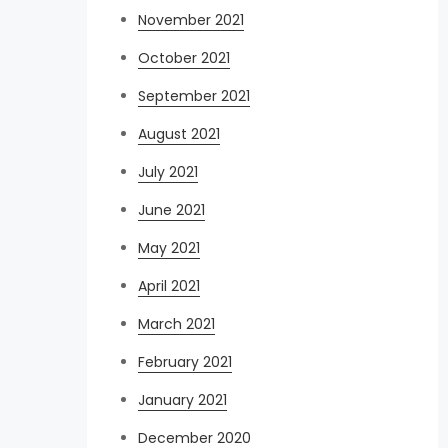
November 2021
October 2021
September 2021
August 2021
July 2021
June 2021
May 2021
April 2021
March 2021
February 2021
January 2021
December 2020