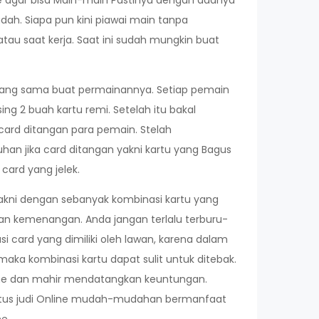
e agar bisa Main-main Pastinya dengan adanya
dah. Siapa pun kini piawai main tanpa
tau saat kerja. Saat ini sudah mungkin buat
ang sama buat permainannya. Setiap pemain
 2 buah kartu remi. Setelah itu bakal
card ditangan para pemain. Stelah
an jika card ditangan yakni kartu yang Bagus
card yang jelek.
yakni dengan sebanyak kombinasi kartu yang
n kemenangan. Anda jangan terlalu terburu-
card yang dimiliki oleh lawan, karena dalam
ka kombinasi kartu dapat sulit untuk ditebak.
e dan mahir mendatangkan keuntungan.
 situs judi Online mudah-mudahan bermanfaat