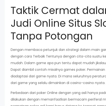
Taktik Cermat da
Judi Online Situs Sl
Tanpa Potongan
Dengan membaca petunjuk dan strategi dalam main gam
dengan cara Terbaik Tentunya dengan cita-cita suatu 
mudah. Dalam game apa pun tentu dapat mudah jikalau d
Dapat diambil contoh misalnya games poker. Permainan 
diadaptasi dari game nyata. Di mana seluruhnya peratu
dari game yang selalu dimainkan di casino-casino nyata.
Perbedaan dari poker Online dengan yang asli hanya pa
dilakukan dengan memanfaatkan bermacam periferal mi