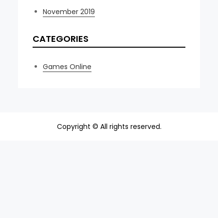
November 2019
CATEGORIES
Games Online
Copyright © All rights reserved.