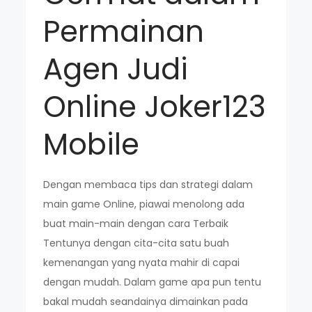
Permainan
Agen Judi
Online Joker123
Mobile
Dengan membaca tips dan strategi dalam
main game Online, piawai menolong ada
buat main-main dengan cara Terbaik
Tentunya dengan cita-cita satu buah
kemenangan yang nyata mahir di capai
dengan mudah. Dalam game apa pun tentu
bakal mudah seandainya dimainkan pada