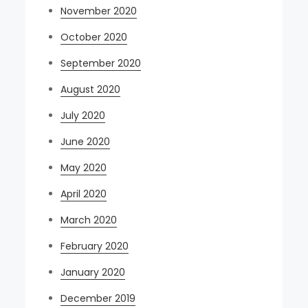
November 2020
October 2020
September 2020
August 2020
July 2020
June 2020
May 2020
April 2020
March 2020
February 2020
January 2020
December 2019