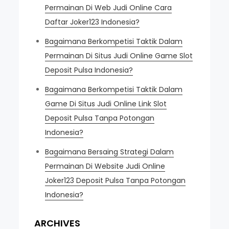
Permainan Di Web Judi Online Cara
Daftar Joker123 Indonesia?
Bagaimana Berkompetisi Taktik Dalam
Permainan Di Situs Judi Online Game Slot
Deposit Pulsa Indonesia?
Bagaimana Berkompetisi Taktik Dalam
Game Di Situs Judi Online Link Slot
Deposit Pulsa Tanpa Potongan
Indonesia?
Bagaimana Bersaing Strategi Dalam
Permainan Di Website Judi Online
Joker123 Deposit Pulsa Tanpa Potongan
Indonesia?
ARCHIVES