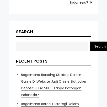
Indonesia?
SEARCH
Search
RECENT POSTS
Bagaimana Bersaing Strategi Dalam
Game Di Website Judi Online Slot Joker
Deposit Pulsa 5000 Tanpa Potongan
Indonesia?
Bagaimana Beradu Strategi Dalam