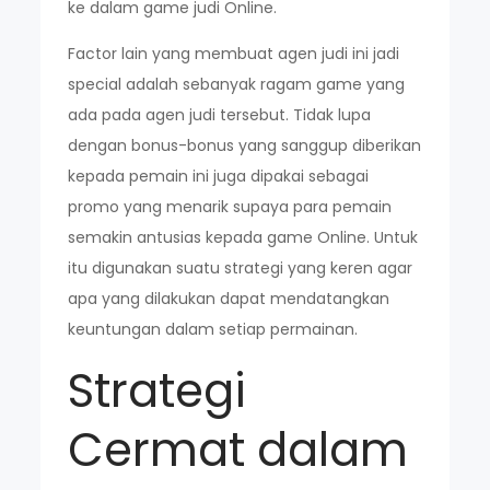
ke dalam game judi Online.
Factor lain yang membuat agen judi ini jadi
special adalah sebanyak ragam game yang
ada pada agen judi tersebut. Tidak lupa
dengan bonus-bonus yang sanggup diberikan
kepada pemain ini juga dipakai sebagai
promo yang menarik supaya para pemain
semakin antusias kepada game Online. Untuk
itu digunakan suatu strategi yang keren agar
apa yang dilakukan dapat mendatangkan
keuntungan dalam setiap permainan.
Strategi
Cermat dalam