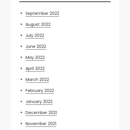
September 2022
August 2022
July 2022
June 2022
May 2022
April 2022
March 2022
February 2022
January 2022
December 2021
November 2021