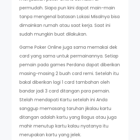
permudah. Siapa pun kini dapat main-main
tanpa mengenal batasan Lokasi Misalnya bisa
dimainkan rumah atau saat kerja. Saat ini
sudah mungkin buat dilakukan.
Game Poker Online juga sama memakai dek
card yang sama untuk permainannya. Setiap
pemain pada games Perdana dapat diberikan
masing-masing 2 buah card remi. Setelah itu
bakal diberikan lagi 1 card tambahan oleh
bandar jadi 3 card ditangan para pemain.
Stelah mendapati Kartu setelah ini Anda
sanggup memasang taruhan jikalau kartu
ditangan adalah kartu yang Bagus atau juga
mahir menutup kartu kalau nyatanya itu
merupakan kartu yang jelek.