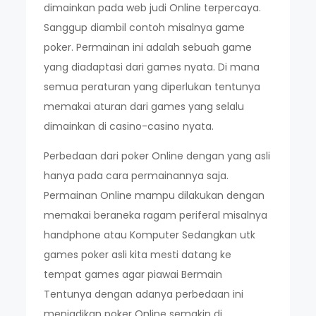
dimainkan pada web judi Online terpercaya.
Sanggup diambil contoh misalnya game
poker. Permainan ini adalah sebuah game
yang diadaptasi dari games nyata. Di mana
semua peraturan yang diperlukan tentunya
memakai aturan dari games yang selalu
dimainkan di casino-casino nyata.
Perbedaan dari poker Online dengan yang asli
hanya pada cara permainannya saja.
Permainan Online mampu dilakukan dengan
memakai beraneka ragam periferal misalnya
handphone atau Komputer Sedangkan utk
games poker asli kita mesti datang ke
tempat games agar piawai Bermain
Tentunya dengan adanya perbedaan ini
menjadikan poker Online semakin di