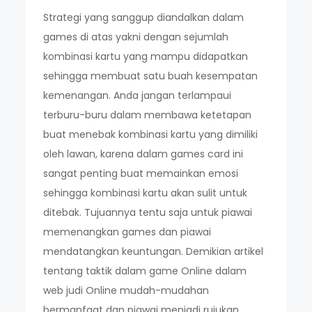
Strategi yang sanggup diandalkan dalam
games di atas yakni dengan sejumlah
kombinasi kartu yang mampu didapatkan
sehingga membuat satu buah kesempatan
kemenangan. Anda jangan terlampaui
terburu-buru dalam membawa ketetapan
buat menebak kombinasi kartu yang dimiliki
oleh lawan, karena dalam games card ini
sangat penting buat memainkan emosi
sehingga kombinasi kartu akan sulit untuk
ditebak. Tujuannya tentu saja untuk piawai
memenangkan games dan piawai
mendatangkan keuntungan. Demikian artikel
tentang taktik dalam game Online dalam
web judi Online mudah-mudahan
bermanfaat dan piawai menjadi rujukan