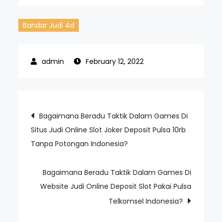
Bandar Judi 4d
February 12, 2022
Post
Bagaimana Beradu Taktik Dalam Games Di
Situs Judi Online Slot Joker Deposit Pulsa 10rb
navigation
Tanpa Potongan Indonesia?
Bagaimana Beradu Taktik Dalam Games Di
Website Judi Online Deposit Slot Pakai Pulsa
Telkomsel Indonesia?