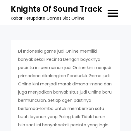
Skip
Knights Of Sound Track
to
Kabar Terupdate Games Slot Online
content
Di Indonesia game judi Online memiliki
banyak sekali Pecinta Dengan bayaknya
pecinta ini permainan judi Online kini menjadi
primadona dikalangkan Penduduk Game judi
Online kini menjadi marak dimana-mana dan
juga menjadikan banyak situs judi Online baru
bermunculan. Setiap agen pastinya
berlomba-lomba untuk memberikan satu
buah layanan yang Paling baik Tidak heran
bila saat ini banyak sekali pecinta yang ingin