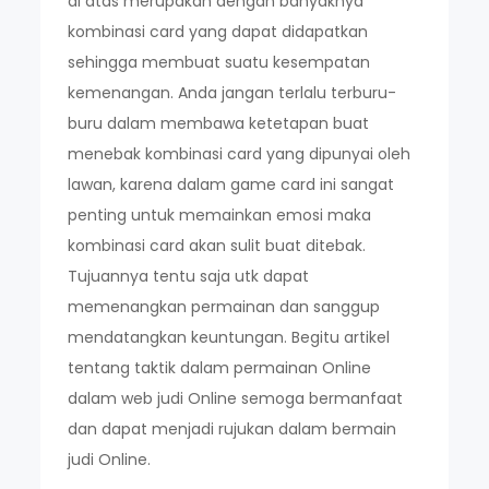
di atas merupakan dengan banyaknya
kombinasi card yang dapat didapatkan
sehingga membuat suatu kesempatan
kemenangan. Anda jangan terlalu terburu-
buru dalam membawa ketetapan buat
menebak kombinasi card yang dipunyai oleh
lawan, karena dalam game card ini sangat
penting untuk memainkan emosi maka
kombinasi card akan sulit buat ditebak.
Tujuannya tentu saja utk dapat
memenangkan permainan dan sanggup
mendatangkan keuntungan. Begitu artikel
tentang taktik dalam permainan Online
dalam web judi Online semoga bermanfaat
dan dapat menjadi rujukan dalam bermain
judi Online.