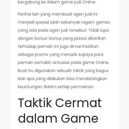
bergabung ke dalam game judi Online.
Perihal lain yang membuat agen judi ini
menjadi spesial ialah sebanyak ragam games
yang ada pada agen judi tersebut. Tidak lupa
dengan bonus-bonus yang piawai diberikan
terhadap pemain ini juga dimanfaatkan
sebagai promo yang menarik supaya para
pemain semakin antusias pada game Online.
Buat itu digunakan sebuah taktik yang bagus
biar apa yang dilakukan bisa mendatangkan
keuntungan dalam setiap permainan.
Taktik Cermat
dalam Game