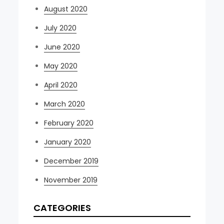
August 2020
July 2020
June 2020
May 2020
April 2020
March 2020
February 2020
January 2020
December 2019
November 2019
CATEGORIES