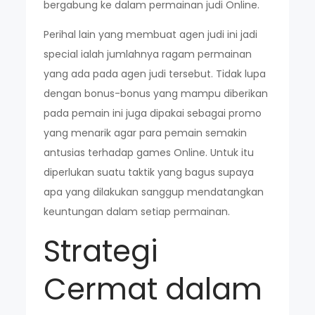
bergabung ke dalam permainan judi Online.
Perihal lain yang membuat agen judi ini jadi
special ialah jumlahnya ragam permainan
yang ada pada agen judi tersebut. Tidak lupa
dengan bonus-bonus yang mampu diberikan
pada pemain ini juga dipakai sebagai promo
yang menarik agar para pemain semakin
antusias terhadap games Online. Untuk itu
diperlukan suatu taktik yang bagus supaya
apa yang dilakukan sanggup mendatangkan
keuntungan dalam setiap permainan.
Strategi
Cermat dalam