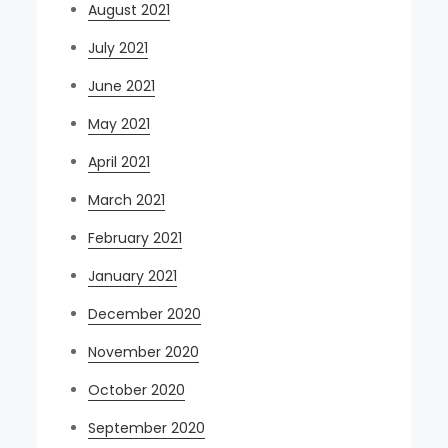
August 2021
July 2021
June 2021
May 2021
April 2021
March 2021
February 2021
January 2021
December 2020
November 2020
October 2020
September 2020