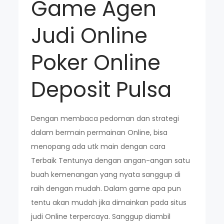
Game Agen
Judi Online
Poker Online
Deposit Pulsa
Dengan membaca pedoman dan strategi
dalam bermain permainan Online, bisa
menopang ada utk main dengan cara
Terbaik Tentunya dengan angan-angan satu
buah kemenangan yang nyata sanggup di
raih dengan mudah. Dalam game apa pun
tentu akan mudah jika dimainkan pada situs
judi Online terpercaya. Sanggup diambil