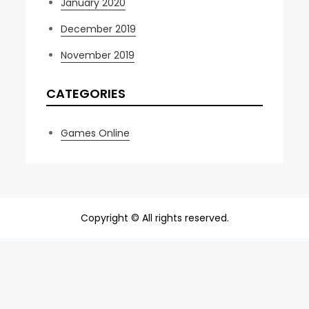
January 2020
December 2019
November 2019
CATEGORIES
Games Online
Copyright © All rights reserved.