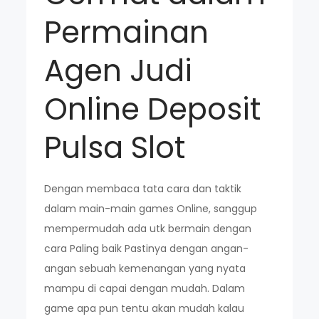
Permainan
Agen Judi
Online Deposit
Pulsa Slot
Dengan membaca tata cara dan taktik
dalam main-main games Online, sanggup
mempermudah ada utk bermain dengan
cara Paling baik Pastinya dengan angan-
angan sebuah kemenangan yang nyata
mampu di capai dengan mudah. Dalam
game apa pun tentu akan mudah kalau