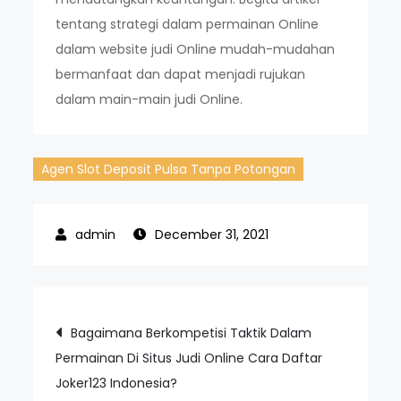
tentang strategi dalam permainan Online
dalam website judi Online mudah-mudahan
bermanfaat dan dapat menjadi rujukan
dalam main-main judi Online.
Agen Slot Deposit Pulsa Tanpa Potongan
December 31, 2021
Post
Bagaimana Berkompetisi Taktik Dalam
Permainan Di Situs Judi Online Cara Daftar
navigation
Joker123 Indonesia?