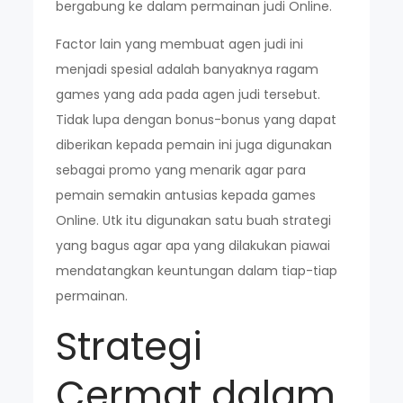
bergabung ke dalam permainan judi Online.
Factor lain yang membuat agen judi ini
menjadi spesial adalah banyaknya ragam
games yang ada pada agen judi tersebut.
Tidak lupa dengan bonus-bonus yang dapat
diberikan kepada pemain ini juga digunakan
sebagai promo yang menarik agar para
pemain semakin antusias kepada games
Online. Utk itu digunakan satu buah strategi
yang bagus agar apa yang dilakukan piawai
mendatangkan keuntungan dalam tiap-tiap
permainan.
Strategi
Cermat dalam