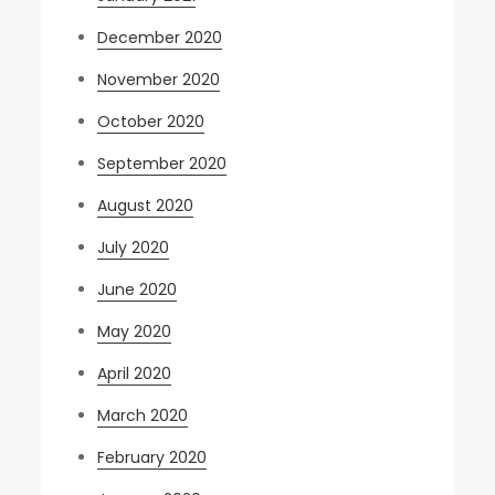
December 2020
November 2020
October 2020
September 2020
August 2020
July 2020
June 2020
May 2020
April 2020
March 2020
February 2020