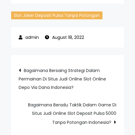
Slot Joker Deposit Pulsa Tanpa Potongan
August 18, 2022
Post
Bagaimana Bersaing Strategi Dalam
Permainan Di Situs Judi Online Slot Online
navigation
Depo Via Dana Indonesia?
Bagaimana Beradu Taktik Dalam Game Di
Situs Judi Online Slot Deposit Pulsa 5000
Tanpa Potongan Indonesia?