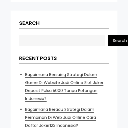
SEARCH
Search
RECENT POSTS
Bagaimana Bersaing Strategi Dalam
Game Di Website Judi Online Slot Joker
Deposit Pulsa 5000 Tanpa Potongan
Indonesia?
Bagaimana Beradu Strategi Dalam
Permainan Di Web Judi Online Cara
Daftar Joker123 Indonesia?