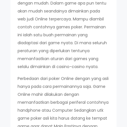
dengan mudah. Dalam game apa pun tentu
akan mudah seandainya dimainkan pada
web judi Online terpercaya. Mampu diambil
contoh contohnya games poker. Permainan
ini ialah satu buah permainan yang
diadaptasi dari game nyata. Di mana seluruh
peraturan yang diperlukan tentunya
memanfaatkan aturan dari games yang
selalu dimainkan di casino-casino nyata.
Perbedaan dari poker Online dengan yang asli
hanya pada cara permainannya saja. Game
Online mahir dilakukan dengan
memanfaatkan berbagai periferal contohnya
handphone atau Computer Sedangkan utk
game poker asli kita harus datang ke tempat
game agar dapat Main Pastinya dengan