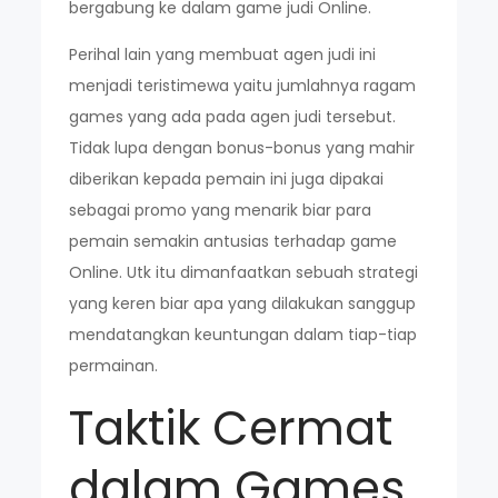
bergabung ke dalam game judi Online.
Perihal lain yang membuat agen judi ini
menjadi teristimewa yaitu jumlahnya ragam
games yang ada pada agen judi tersebut.
Tidak lupa dengan bonus-bonus yang mahir
diberikan kepada pemain ini juga dipakai
sebagai promo yang menarik biar para
pemain semakin antusias terhadap game
Online. Utk itu dimanfaatkan sebuah strategi
yang keren biar apa yang dilakukan sanggup
mendatangkan keuntungan dalam tiap-tiap
permainan.
Taktik Cermat
dalam Games