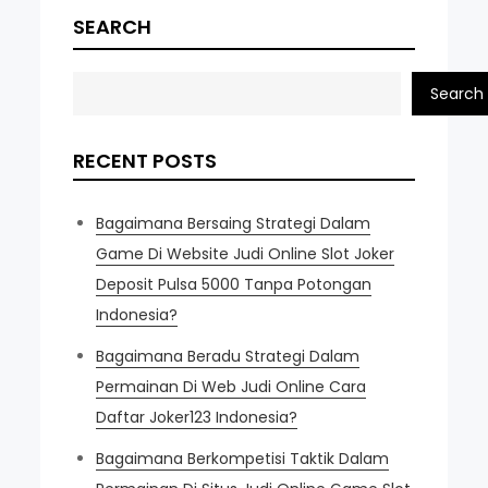
SEARCH
Search
RECENT POSTS
Bagaimana Bersaing Strategi Dalam
Game Di Website Judi Online Slot Joker
Deposit Pulsa 5000 Tanpa Potongan
Indonesia?
Bagaimana Beradu Strategi Dalam
Permainan Di Web Judi Online Cara
Daftar Joker123 Indonesia?
Bagaimana Berkompetisi Taktik Dalam