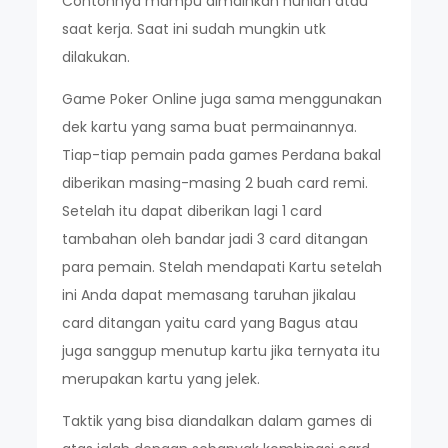
Contohnya mampu dimainkan hunian atau
saat kerja. Saat ini sudah mungkin utk
dilakukan.
Game Poker Online juga sama menggunakan
dek kartu yang sama buat permainannya.
Tiap-tiap pemain pada games Perdana bakal
diberikan masing-masing 2 buah card remi.
Setelah itu dapat diberikan lagi 1 card
tambahan oleh bandar jadi 3 card ditangan
para pemain. Stelah mendapati Kartu setelah
ini Anda dapat memasang taruhan jikalau
card ditangan yaitu card yang Bagus atau
juga sanggup menutup kartu jika ternyata itu
merupakan kartu yang jelek.
Taktik yang bisa diandalkan dalam games di