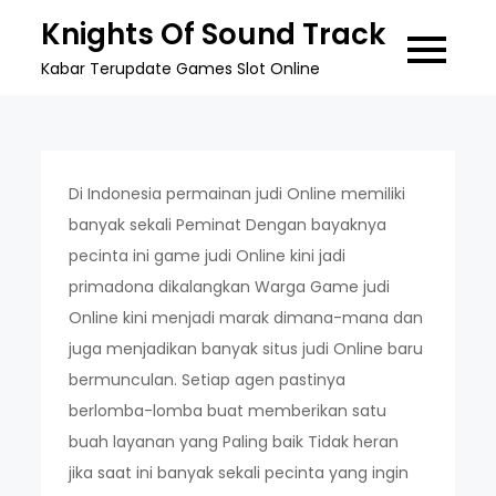
Skip
Knights Of Sound Track
to
Kabar Terupdate Games Slot Online
content
Di Indonesia permainan judi Online memiliki
banyak sekali Peminat Dengan bayaknya
pecinta ini game judi Online kini jadi
primadona dikalangkan Warga Game judi
Online kini menjadi marak dimana-mana dan
juga menjadikan banyak situs judi Online baru
bermunculan. Setiap agen pastinya
berlomba-lomba buat memberikan satu
buah layanan yang Paling baik Tidak heran
jika saat ini banyak sekali pecinta yang ingin