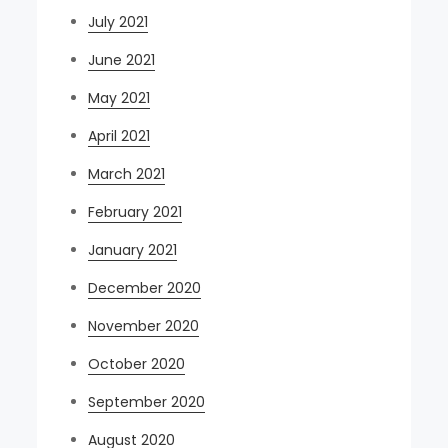
July 2021
June 2021
May 2021
April 2021
March 2021
February 2021
January 2021
December 2020
November 2020
October 2020
September 2020
August 2020