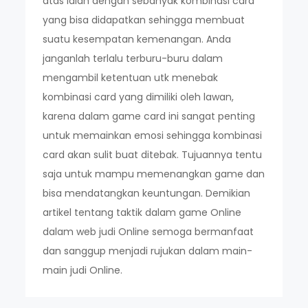
atas ialah dengan sebanyak kombinasi card
yang bisa didapatkan sehingga membuat
suatu kesempatan kemenangan. Anda
janganlah terlalu terburu-buru dalam
mengambil ketentuan utk menebak
kombinasi card yang dimiliki oleh lawan,
karena dalam game card ini sangat penting
untuk memainkan emosi sehingga kombinasi
card akan sulit buat ditebak. Tujuannya tentu
saja untuk mampu memenangkan game dan
bisa mendatangkan keuntungan. Demikian
artikel tentang taktik dalam game Online
dalam web judi Online semoga bermanfaat
dan sanggup menjadi rujukan dalam main-
main judi Online.