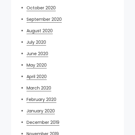
October 2020
September 2020
August 2020
July 2020
June 2020
May 2020
April 2020
March 2020
February 2020
January 2020
December 2019
November 2019