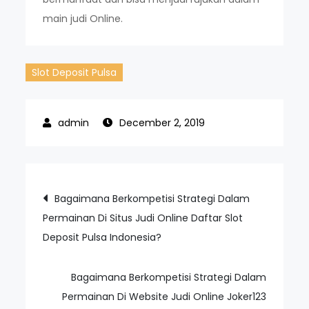
main judi Online.
Slot Deposit Pulsa
December 2, 2019
Post
Bagaimana Berkompetisi Strategi Dalam
Permainan Di Situs Judi Online Daftar Slot
navigation
Deposit Pulsa Indonesia?
Bagaimana Berkompetisi Strategi Dalam
Permainan Di Website Judi Online Joker123