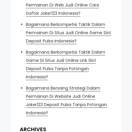
Permainan Di Web Judi Online Cara
Daftar Joker123 Indonesia?
Bagaimana Berkompetisi Taktik Dalam
Permainan Di Situs Judi Online Game Slot
Deposit Pulsa Indonesia?
Bagaimana Berkompetisi Taktik Dalam
Game Di Situs Judi Online Link Slot
Deposit Pulsa Tanpa Potongan
Indonesia?
Bagaimana Bersaing Strategi Dalam
Permainan Di Website Judi Online
Joker123 Deposit Pulsa Tanpa Potongan
Indonesia?
ARCHIVES