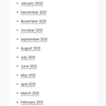
January 2022
December 2021
November 2021
October 2021
September 2021
August 2021
July 2021
June 2021
May 2021
April 2021
March 2021
February 2021