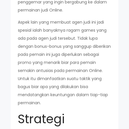
penggemar yang ingin bergabung ke dalam
permainan judi Online.
Aspek lain yang membuat agen judi ini jadi
spesial ialah banyaknya ragam games yang
ada pada agen judi tersebut. Tidak lupa
dengan bonus-bonus yang sanggup diberikan
pada pemain ini juga diperlukan sebagai
promo yang menarik biar para pemain
semakin antusias pada permainan Online.
Untuk itu dimanfaatkan suatu taktik yang
bagus biar apa yang dilakukan bisa
mendatangkan keuntungan dalam tiap-tiap
permainan.
Strategi