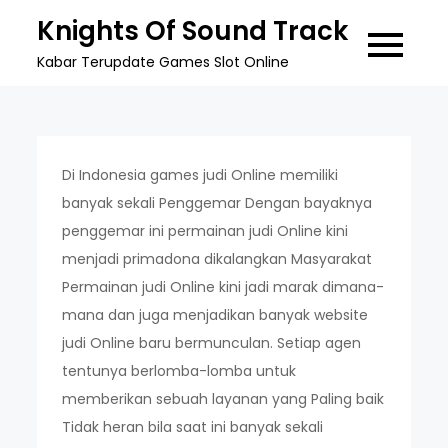
Skip
Knights Of Sound Track
to
Kabar Terupdate Games Slot Online
content
Di Indonesia games judi Online memiliki
banyak sekali Penggemar Dengan bayaknya
penggemar ini permainan judi Online kini
menjadi primadona dikalangkan Masyarakat
Permainan judi Online kini jadi marak dimana-
mana dan juga menjadikan banyak website
judi Online baru bermunculan. Setiap agen
tentunya berlomba-lomba untuk
memberikan sebuah layanan yang Paling baik
Tidak heran bila saat ini banyak sekali