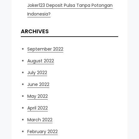
Joker123 Deposit Pulsa Tanpa Potongan
Indonesia?
ARCHIVES
September 2022
August 2022
July 2022
June 2022
May 2022
April 2022
March 2022
February 2022