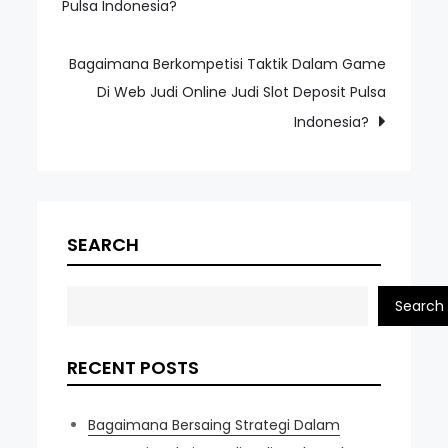
Pulsa Indonesia?
Bagaimana Berkompetisi Taktik Dalam Game
Di Web Judi Online Judi Slot Deposit Pulsa
Indonesia?
SEARCH
Search
RECENT POSTS
Bagaimana Bersaing Strategi Dalam