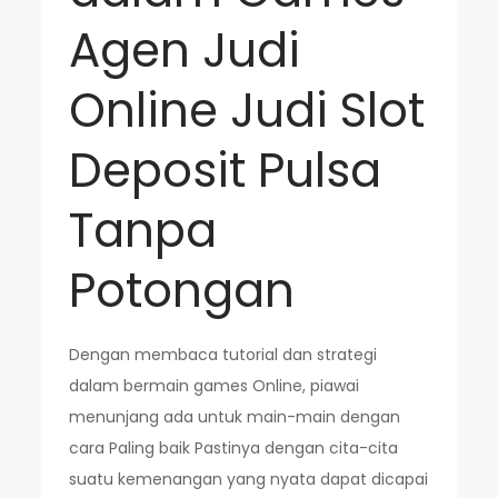
Agen Judi
Online Judi Slot
Deposit Pulsa
Tanpa
Potongan
Dengan membaca tutorial dan strategi
dalam bermain games Online, piawai
menunjang ada untuk main-main dengan
cara Paling baik Pastinya dengan cita-cita
suatu kemenangan yang nyata dapat dicapai