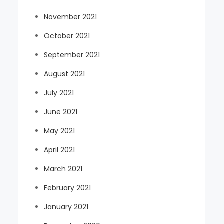
November 2021
October 2021
September 2021
August 2021
July 2021
June 2021
May 2021
April 2021
March 2021
February 2021
January 2021