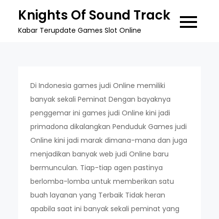
Skip
Knights Of Sound Track
to
Kabar Terupdate Games Slot Online
content
Di Indonesia games judi Online memiliki
banyak sekali Peminat Dengan bayaknya
penggemar ini games judi Online kini jadi
primadona dikalangkan Penduduk Games judi
Online kini jadi marak dimana-mana dan juga
menjadikan banyak web judi Online baru
bermunculan. Tiap-tiap agen pastinya
berlomba-lomba untuk memberikan satu
buah layanan yang Terbaik Tidak heran
apabila saat ini banyak sekali peminat yang