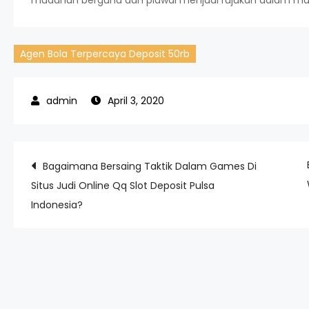
mudahan berguna dan piawai menjadi rujukan dalam mai
Agen Bola Terpercaya Deposit 50rb
April 3, 2020
Post
Bagaimana Bersaing Taktik Dalam Games Di
Situs Judi Online Qq Slot Deposit Pulsa
navigation
Indonesia?