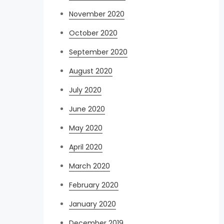
November 2020
October 2020
September 2020
August 2020
July 2020
June 2020
May 2020
April 2020
March 2020
February 2020
January 2020
December 2019