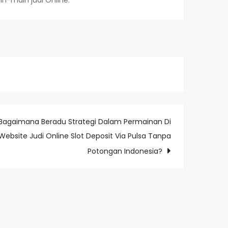
n-main judi Online.
Bagaimana Beradu Strategi Dalam Permainan Di
Website Judi Online Slot Deposit Via Pulsa Tanpa
Potongan Indonesia?