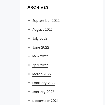
ARCHIVES
September 2022
August 2022
July 2022
June 2022
May 2022
April 2022
March 2022
February 2022
January 2022
December 2021