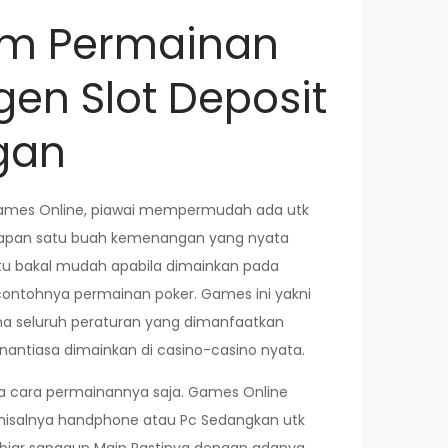
am Permainan
gen Slot Deposit
gan
mes Online, piawai mempermudah ada utk
arapan satu buah kemenangan yang nyata
tu bakal mudah apabila dimainkan pada
 contohnya permainan poker. Games ini yakni
na seluruh peraturan yang dimanfaatkan
antiasa dimainkan di casino-casino nyata.
da cara permainannya saja. Games Online
misalnya handphone atau Pc Sedangkan utk