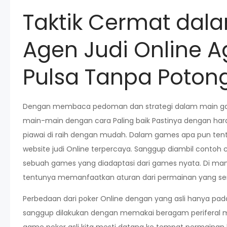
Taktik Cermat dal
Agen Judi Online A
Pulsa Tanpa Poton
Dengan membaca pedoman dan strategi dalam main ga
main-main dengan cara Paling baik Pastinya dengan h
piawai di raih dengan mudah. Dalam games apa pun ten
website judi Online terpercaya. Sanggup diambil contoh
sebuah games yang diadaptasi dari games nyata. Di ma
tentunya memanfaatkan aturan dari permainan yang sen
Perbedaan dari poker Online dengan yang asli hanya pa
sanggup dilakukan dengan memakai beragam periferal 