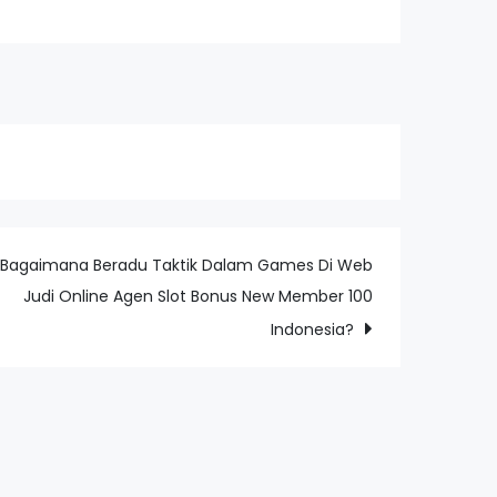
Bagaimana Beradu Taktik Dalam Games Di Web
Judi Online Agen Slot Bonus New Member 100
Indonesia?