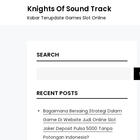
Skip
Knights Of Sound Track
to
Kabar Terupdate Games Slot Online
content
SEARCH
RECENT POSTS
Bagaimana Bersaing Strategi Dalam
Game Di Website Judi Online Slot
Joker Deposit Pulsa 5000 Tanpa
Potongan Indonesia?