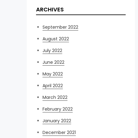
ARCHIVES
September 2022
August 2022
July 2022
June 2022
May 2022
April 2022
March 2022
February 2022
January 2022
December 2021