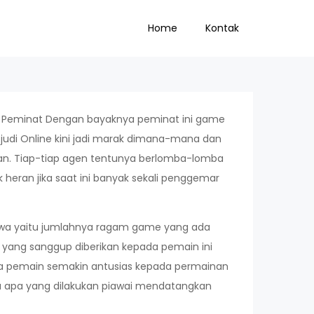
Home
Kontak
ali Peminat Dengan bayaknya peminat ini game
 judi Online kini jadi marak dimana-mana dan
an. Tiap-tiap agen tentunya berlomba-lomba
heran jika saat ini banyak sekali penggemar
mewa yaitu jumlahnya ragam game yang ada
 yang sanggup diberikan kepada pemain ini
ra pemain semakin antusias kepada permainan
aya apa yang dilakukan piawai mendatangkan