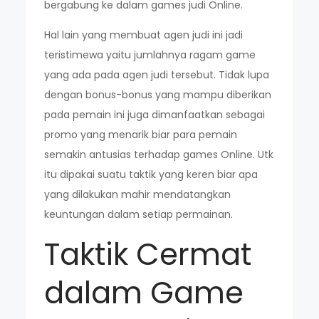
bergabung ke dalam games judi Online.
Hal lain yang membuat agen judi ini jadi
teristimewa yaitu jumlahnya ragam game
yang ada pada agen judi tersebut. Tidak lupa
dengan bonus-bonus yang mampu diberikan
pada pemain ini juga dimanfaatkan sebagai
promo yang menarik biar para pemain
semakin antusias terhadap games Online. Utk
itu dipakai suatu taktik yang keren biar apa
yang dilakukan mahir mendatangkan
keuntungan dalam setiap permainan.
Taktik Cermat
dalam Game