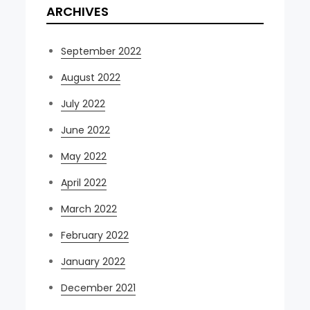
ARCHIVES
September 2022
August 2022
July 2022
June 2022
May 2022
April 2022
March 2022
February 2022
January 2022
December 2021