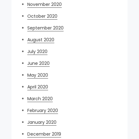
November 2020
October 2020
September 2020
August 2020
July 2020
June 2020
May 2020
April 2020
March 2020
February 2020
January 2020
December 2019