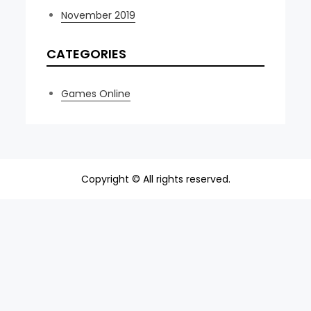
November 2019
CATEGORIES
Games Online
Copyright © All rights reserved.