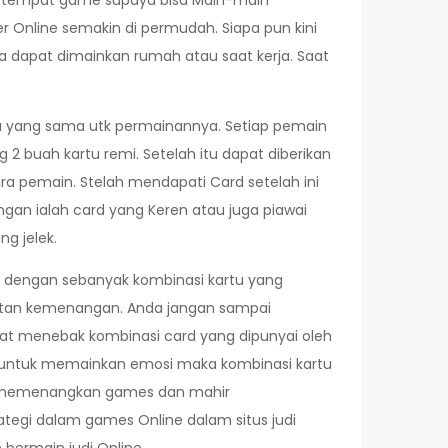
e tempat game supaya bisa Main-main
 Online semakin di permudah. Siapa pun kini
dapat dimainkan rumah atau saat kerja. Saat
 yang sama utk permainannya. Setiap pemain
 buah kartu remi. Setelah itu dapat diberikan
ara pemain. Stelah mendapati Card setelah ini
an ialah card yang Keren atau juga piawai
g jelek.
h dengan sebanyak kombinasi kartu yang
tan kemenangan. Anda jangan sampai
t menebak kombinasi card yang dipunyai oleh
g untuk memainkan emosi maka kombinasi kartu
pu memenangkan games dan mahir
tegi dalam games Online dalam situs judi