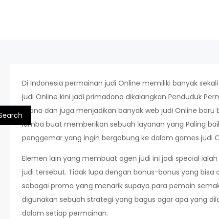
Di Indonesia permainan judi Online memiliki banyak sek
judi Online kini jadi primadona dikalangkan Penduduk Pe
mana dan juga menjadikan banyak web judi Online baru 
Search
lomba buat memberikan sebuah layanan yang Paling baik T
penggemar yang ingin bergabung ke dalam games judi O
Elemen lain yang membuat agen judi ini jadi special i
judi tersebut. Tidak lupa dengan bonus-bonus yang bisa 
sebagai promo yang menarik supaya para pemain semaki
digunakan sebuah strategi yang bagus agar apa yang d
dalam setiap permainan.