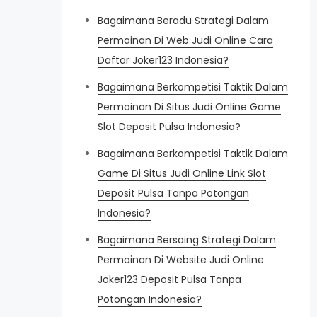
Bagaimana Beradu Strategi Dalam
Permainan Di Web Judi Online Cara
Daftar Joker123 Indonesia?
Bagaimana Berkompetisi Taktik Dalam
Permainan Di Situs Judi Online Game
Slot Deposit Pulsa Indonesia?
Bagaimana Berkompetisi Taktik Dalam
Game Di Situs Judi Online Link Slot
Deposit Pulsa Tanpa Potongan
Indonesia?
Bagaimana Bersaing Strategi Dalam
Permainan Di Website Judi Online
Joker123 Deposit Pulsa Tanpa
Potongan Indonesia?