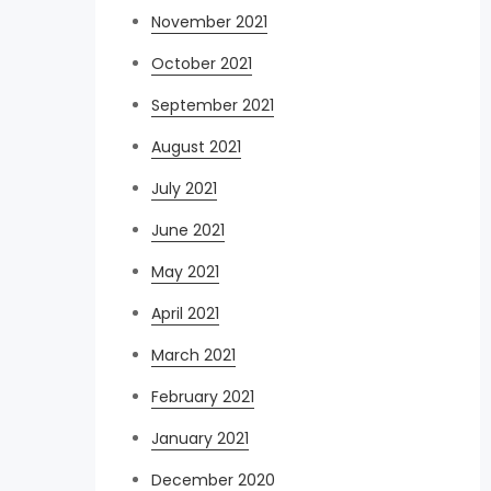
November 2021
October 2021
September 2021
August 2021
July 2021
June 2021
May 2021
April 2021
March 2021
February 2021
January 2021
December 2020