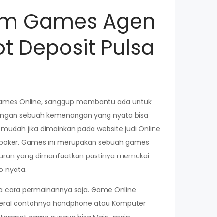
lam Games Agen
ot Deposit Pulsa
ames Online, sanggup membantu ada untuk
angan sebuah kemenangan yang nyata bisa
udah jika dimainkan pada website judi Online
 poker. Games ini merupakan sebuah games
turan yang dimanfaatkan pastinya memakai
o nyata.
da cara permainannya saja. Game Online
feral contohnya handphone atau Komputer