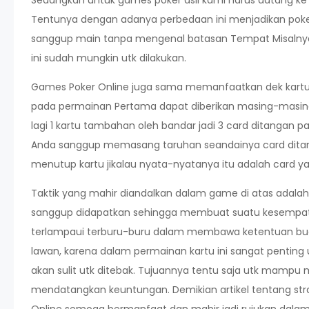
Sedangkan untuk games poker asli kami harus datang k
Tentunya dengan adanya perbedaan ini menjadikan poker
sanggup main tanpa mengenal batasan Tempat Misalnya 
ini sudah mungkin utk dilakukan.
Games Poker Online juga sama memanfaatkan dek kartu
pada permainan Pertama dapat diberikan masing-masing 2
lagi 1 kartu tambahan oleh bandar jadi 3 card ditangan p
Anda sanggup memasang taruhan seandainya card ditang
menutup kartu jikalau nyata-nyatanya itu adalah card yan
Taktik yang mahir diandalkan dalam game di atas adala
sanggup didapatkan sehingga membuat suatu kesempa
terlampaui terburu-buru dalam membawa ketentuan bua
lawan, karena dalam permainan kartu ini sangat pentin
akan sulit utk ditebak. Tujuannya tentu saja utk mam
mendatangkan keuntungan. Demikian artikel tentang stra