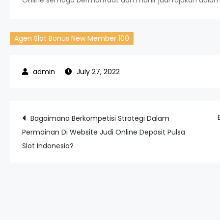
Online semoga bermanfaat dan mahir jadi rujukan dalam 
Agen Slot Bonus New Member 100
July 27, 2022
Post
Bagaimana Berkompetisi Strategi Dalam
Permainan Di Website Judi Online Deposit Pulsa
navigation
Slot Indonesia?