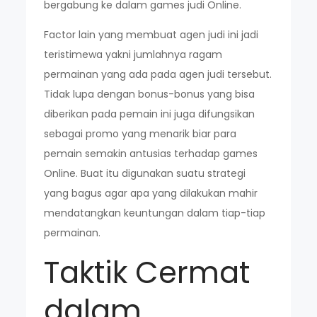
bergabung ke dalam games judi Online.
Factor lain yang membuat agen judi ini jadi
teristimewa yakni jumlahnya ragam
permainan yang ada pada agen judi tersebut.
Tidak lupa dengan bonus-bonus yang bisa
diberikan pada pemain ini juga difungsikan
sebagai promo yang menarik biar para
pemain semakin antusias terhadap games
Online. Buat itu digunakan suatu strategi
yang bagus agar apa yang dilakukan mahir
mendatangkan keuntungan dalam tiap-tiap
permainan.
Taktik Cermat
dalam