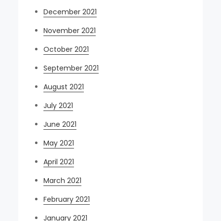
December 2021
November 2021
October 2021
September 2021
August 2021
July 2021
June 2021
May 2021
April 2021
March 2021
February 2021
January 2021