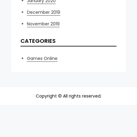
January 2020
December 2019
November 2019
CATEGORIES
Games Online
Copyright © All rights reserved.