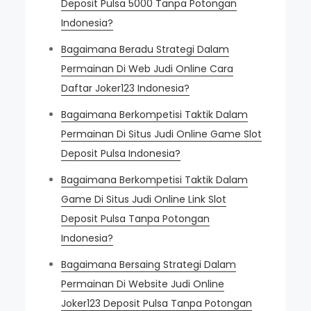
Deposit Pulsa 5000 Tanpa Potongan
Indonesia?
Bagaimana Beradu Strategi Dalam
Permainan Di Web Judi Online Cara
Daftar Joker123 Indonesia?
Bagaimana Berkompetisi Taktik Dalam
Permainan Di Situs Judi Online Game Slot
Deposit Pulsa Indonesia?
Bagaimana Berkompetisi Taktik Dalam
Game Di Situs Judi Online Link Slot
Deposit Pulsa Tanpa Potongan
Indonesia?
Bagaimana Bersaing Strategi Dalam
Permainan Di Website Judi Online
Joker123 Deposit Pulsa Tanpa Potongan