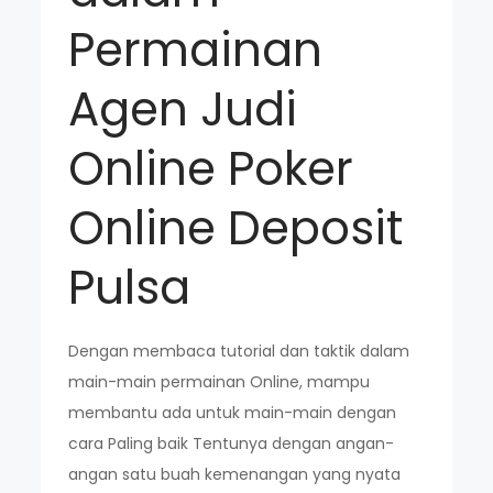
Permainan
Agen Judi
Online Poker
Online Deposit
Pulsa
Dengan membaca tutorial dan taktik dalam
main-main permainan Online, mampu
membantu ada untuk main-main dengan
cara Paling baik Tentunya dengan angan-
angan satu buah kemenangan yang nyata