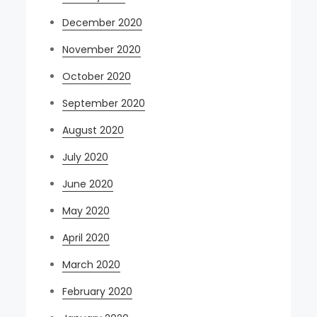
December 2020
November 2020
October 2020
September 2020
August 2020
July 2020
June 2020
May 2020
April 2020
March 2020
February 2020