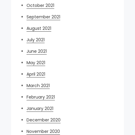
October 2021
September 2021
August 2021
July 2021
June 2021
May 2021
April 2021
March 2021
February 2021
January 2021
December 2020
November 2020