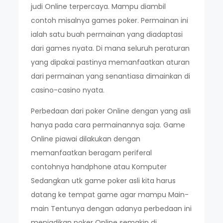
judi Online terpercaya. Mampu diambil
contoh misalnya games poker. Permainan ini
ialah satu buah permainan yang diadaptasi
dari games nyata. Di mana seluruh peraturan
yang dipakai pastinya memanfaatkan aturan
dari permainan yang senantiasa dimainkan di
casino-casino nyata.
Perbedaan dari poker Online dengan yang asli
hanya pada cara permainannya saja. Game
Online piawai dilakukan dengan
memanfaatkan beragam periferal
contohnya handphone atau Komputer
Sedangkan utk game poker asli kita harus
datang ke tempat game agar mampu Main-
main Tentunya dengan adanya perbedaan ini
menjadikan poker Online semakin di