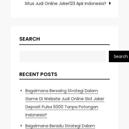
Situs Judi Online Joker123 Apk Indonesia?
SEARCH
Search
RECENT POSTS
Bagaimana Bersaing Strategi Dalam
Game Di Website Judi Online Slot Joker
Deposit Pulsa 5000 Tanpa Potongan
Indonesia?
Bagaimana Beradu Strategi Dalam