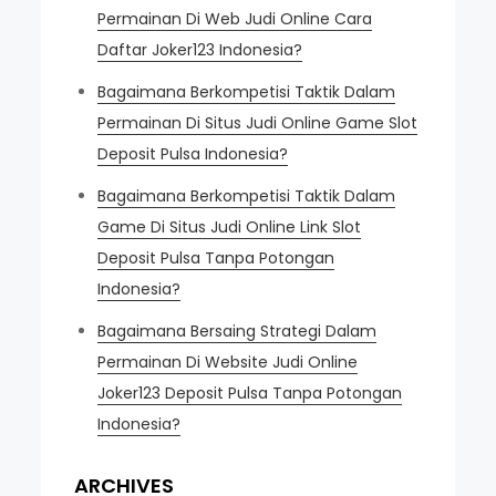
Permainan Di Web Judi Online Cara
Daftar Joker123 Indonesia?
Bagaimana Berkompetisi Taktik Dalam
Permainan Di Situs Judi Online Game Slot
Deposit Pulsa Indonesia?
Bagaimana Berkompetisi Taktik Dalam
Game Di Situs Judi Online Link Slot
Deposit Pulsa Tanpa Potongan
Indonesia?
Bagaimana Bersaing Strategi Dalam
Permainan Di Website Judi Online
Joker123 Deposit Pulsa Tanpa Potongan
Indonesia?
ARCHIVES