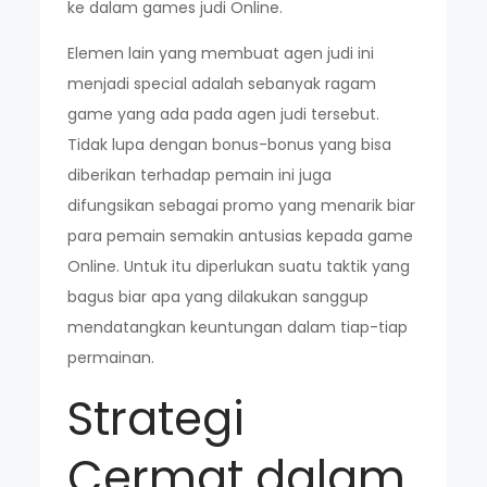
ke dalam games judi Online.
Elemen lain yang membuat agen judi ini
menjadi special adalah sebanyak ragam
game yang ada pada agen judi tersebut.
Tidak lupa dengan bonus-bonus yang bisa
diberikan terhadap pemain ini juga
difungsikan sebagai promo yang menarik biar
para pemain semakin antusias kepada game
Online. Untuk itu diperlukan suatu taktik yang
bagus biar apa yang dilakukan sanggup
mendatangkan keuntungan dalam tiap-tiap
permainan.
Strategi
Cermat dalam