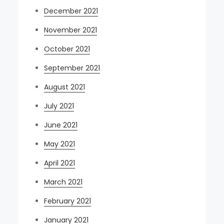
December 2021
November 2021
October 2021
September 2021
August 2021
July 2021
June 2021
May 2021
April 2021
March 2021
February 2021
January 2021