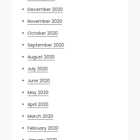
December 2020
November 2020
October 2020
September 2020
August 2020
July 2020
June 2020
May 2020
April 2020
March 2020
February 2020