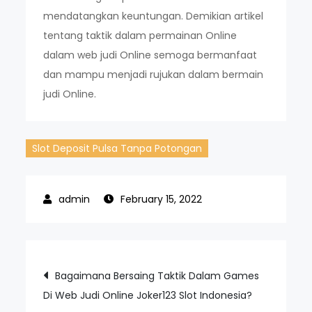
mendatangkan keuntungan. Demikian artikel
tentang taktik dalam permainan Online
dalam web judi Online semoga bermanfaat
dan mampu menjadi rujukan dalam bermain
judi Online.
Slot Deposit Pulsa Tanpa Potongan
February 15, 2022
Post
Bagaimana Bersaing Taktik Dalam Games
Di Web Judi Online Joker123 Slot Indonesia?
navigation