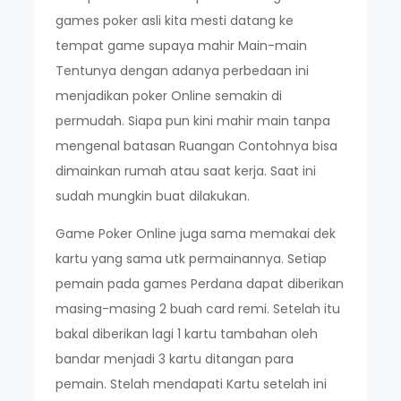
games poker asli kita mesti datang ke
tempat game supaya mahir Main-main
Tentunya dengan adanya perbedaan ini
menjadikan poker Online semakin di
permudah. Siapa pun kini mahir main tanpa
mengenal batasan Ruangan Contohnya bisa
dimainkan rumah atau saat kerja. Saat ini
sudah mungkin buat dilakukan.
Game Poker Online juga sama memakai dek
kartu yang sama utk permainannya. Setiap
pemain pada games Perdana dapat diberikan
masing-masing 2 buah card remi. Setelah itu
bakal diberikan lagi 1 kartu tambahan oleh
bandar menjadi 3 kartu ditangan para
pemain. Stelah mendapati Kartu setelah ini