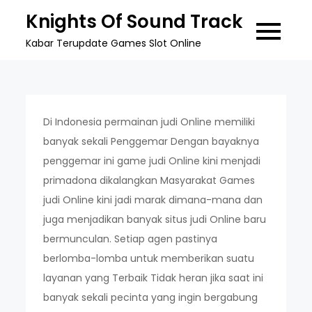
Skip
Knights Of Sound Track
to
Kabar Terupdate Games Slot Online
content
Di Indonesia permainan judi Online memiliki
banyak sekali Penggemar Dengan bayaknya
penggemar ini game judi Online kini menjadi
primadona dikalangkan Masyarakat Games
judi Online kini jadi marak dimana-mana dan
juga menjadikan banyak situs judi Online baru
bermunculan. Setiap agen pastinya
berlomba-lomba untuk memberikan suatu
layanan yang Terbaik Tidak heran jika saat ini
banyak sekali pecinta yang ingin bergabung