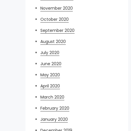
November 2020
October 2020
September 2020
August 2020
July 2020
June 2020
May 2020
April 2020
March 2020
February 2020
January 2020
December 2019