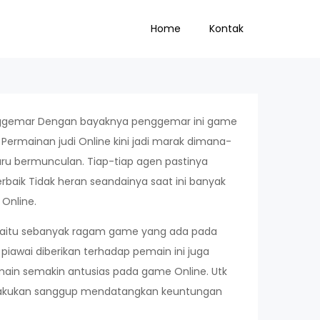
Home
Kontak
Penggemar Dengan bayaknya penggemar ini game
 Permainan judi Online kini jadi marak dimana-
ru bermunculan. Tiap-tiap agen pastinya
aik Tidak heran seandainya saat ini banyak
Online.
a yaitu sebanyak ragam game yang ada pada
piawai diberikan terhadap pemain ini juga
ain semakin antusias pada game Online. Utk
 dilakukan sanggup mendatangkan keuntungan