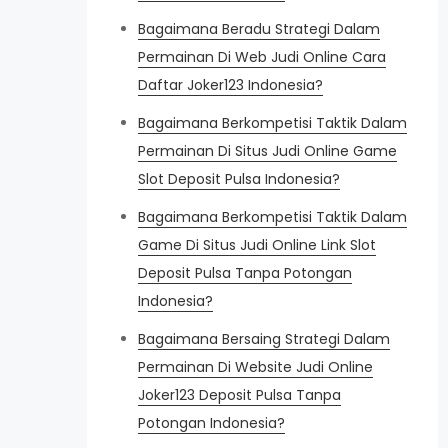
Bagaimana Beradu Strategi Dalam
Permainan Di Web Judi Online Cara
Daftar Joker123 Indonesia?
Bagaimana Berkompetisi Taktik Dalam
Permainan Di Situs Judi Online Game
Slot Deposit Pulsa Indonesia?
Bagaimana Berkompetisi Taktik Dalam
Game Di Situs Judi Online Link Slot
Deposit Pulsa Tanpa Potongan
Indonesia?
Bagaimana Bersaing Strategi Dalam
Permainan Di Website Judi Online
Joker123 Deposit Pulsa Tanpa
Potongan Indonesia?