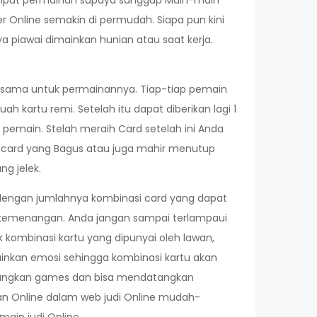
tempat permainan supaya sanggup Main-main
 Online semakin di permudah. Siapa pun kini
piawai dimainkan hunian atau saat kerja.
 sama untuk permainannya. Tiap-tiap pemain
 kartu remi. Setelah itu dapat diberikan lagi 1
 pemain. Stelah meraih Card setelah ini Anda
 card yang Bagus atau juga mahir menutup
g jelek.
i dengan jumlahnya kombinasi card yang dapat
kemenangan. Anda jangan sampai terlampaui
ombinasi kartu yang dipunyai oleh lawan,
inkan emosi sehingga kombinasi kartu akan
menangkan games dan bisa mendatangkan
nan Online dalam web judi Online mudah-