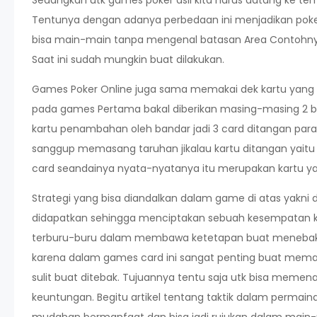
Sedangkan utk games poker asli kita harus datang ke 
Tentunya dengan adanya perbedaan ini menjadikan poker
bisa main-main tanpa mengenal batasan Area Contohnya 
Saat ini sudah mungkin buat dilakukan.
Games Poker Online juga sama memakai dek kartu yang
pada games Pertama bakal diberikan masing-masing 2 buah
kartu penambahan oleh bandar jadi 3 card ditangan para
sanggup memasang taruhan jikalau kartu ditangan yaitu
card seandainya nyata-nyatanya itu merupakan kartu yan
Strategi yang bisa diandalkan dalam game di atas yakn
didapatkan sehingga menciptakan sebuah kesempatan 
terburu-buru dalam membawa ketetapan buat menebak k
karena dalam games card ini sangat penting buat mema
sulit buat ditebak. Tujuannya tentu saja utk bisa me
keuntungan. Begitu artikel tentang taktik dalam permai