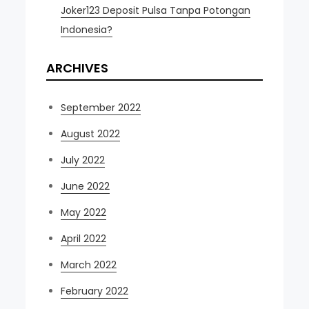
Joker123 Deposit Pulsa Tanpa Potongan
Indonesia?
ARCHIVES
September 2022
August 2022
July 2022
June 2022
May 2022
April 2022
March 2022
February 2022