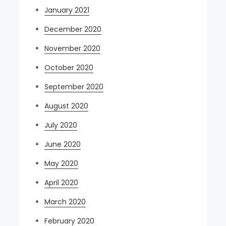
January 2021
December 2020
November 2020
October 2020
September 2020
August 2020
July 2020
June 2020
May 2020
April 2020
March 2020
February 2020