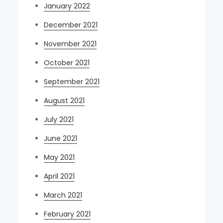
January 2022
December 2021
November 2021
October 2021
September 2021
August 2021
July 2021
June 2021
May 2021
April 2021
March 2021
February 2021