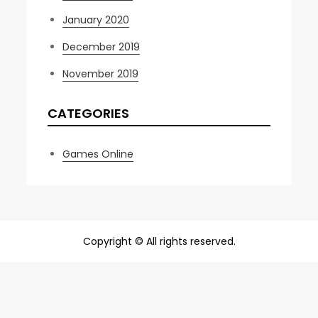
January 2020
December 2019
November 2019
CATEGORIES
Games Online
Copyright © All rights reserved.