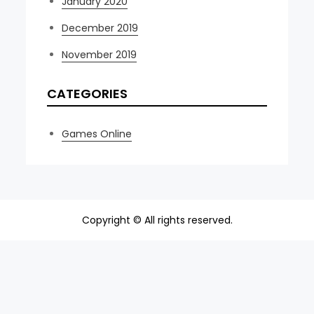
January 2020
December 2019
November 2019
CATEGORIES
Games Online
Copyright © All rights reserved.