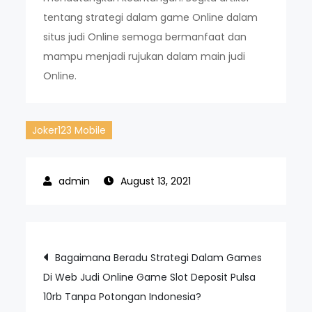
tentang strategi dalam game Online dalam
situs judi Online semoga bermanfaat dan
mampu menjadi rujukan dalam main judi
Online.
Joker123 Mobile
August 13, 2021
Post
Bagaimana Beradu Strategi Dalam Games
Di Web Judi Online Game Slot Deposit Pulsa
navigation
10rb Tanpa Potongan Indonesia?