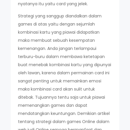
nyatanya itu yaitu card yang jelek.
Strategi yang sanggup diandalkan dalam
games di atas yaitu dengan sejumlah
kombinasi kartu yang piawai didapatkan
maka membuat sebuah kesempatan
kemenangan. Anda jangan terlampaui
terburu-buru dalam membawa ketetapan
buat menebak kombinasi kartu yang dipunyai
oleh lawan, karena dalam permainan card ini
sangat penting untuk memainkan emosi
maka kombinasi card akan sulit untuk
ditebak. Tujuannya tentu saja untuk piawai
memenangkan games dan dapat
mendatangkan keuntungan. Demikian artikel
tentang strategi dalam games Online dalam
web judi Online semoga bermanfaat dan