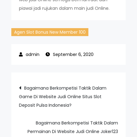
piawai jadi rujukan dalam main judi Online.
Agen Slot Bonus New Member 100
September 6, 2020
Post
Bagaimana Berkompetisi Taktik Dalam
Game Di Website Judi Online Situs Slot
navigation
Deposit Pulsa Indonesia?
Bagaimana Berkompetisi Taktik Dalam
Permainan Di Website Judi Online Joker123