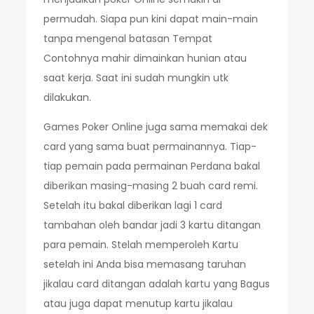
permudah. Siapa pun kini dapat main-main
tanpa mengenal batasan Tempat
Contohnya mahir dimainkan hunian atau
saat kerja. Saat ini sudah mungkin utk
dilakukan.
Games Poker Online juga sama memakai dek
card yang sama buat permainannya. Tiap-
tiap pemain pada permainan Perdana bakal
diberikan masing-masing 2 buah card remi.
Setelah itu bakal diberikan lagi 1 card
tambahan oleh bandar jadi 3 kartu ditangan
para pemain. Stelah memperoleh Kartu
setelah ini Anda bisa memasang taruhan
jikalau card ditangan adalah kartu yang Bagus
atau juga dapat menutup kartu jikalau