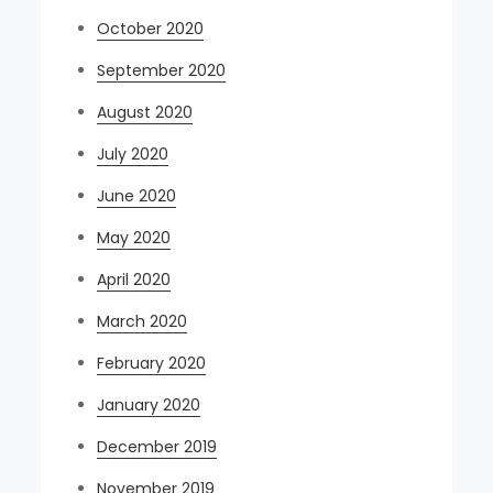
October 2020
September 2020
August 2020
July 2020
June 2020
May 2020
April 2020
March 2020
February 2020
January 2020
December 2019
November 2019