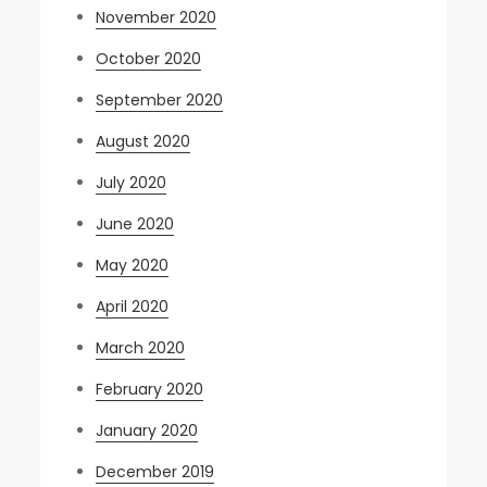
November 2020
October 2020
September 2020
August 2020
July 2020
June 2020
May 2020
April 2020
March 2020
February 2020
January 2020
December 2019