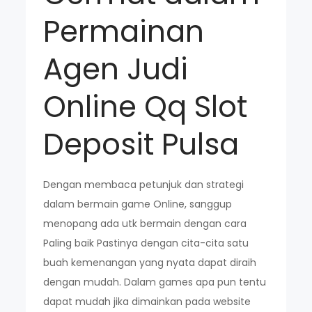
Permainan
Agen Judi
Online Qq Slot
Deposit Pulsa
Dengan membaca petunjuk dan strategi
dalam bermain game Online, sanggup
menopang ada utk bermain dengan cara
Paling baik Pastinya dengan cita-cita satu
buah kemenangan yang nyata dapat diraih
dengan mudah. Dalam games apa pun tentu
dapat mudah jika dimainkan pada website