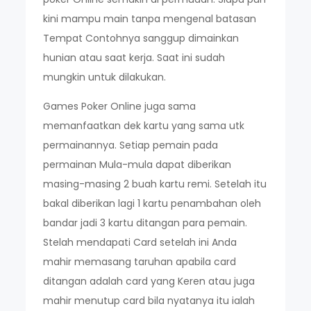
kini mampu main tanpa mengenal batasan
Tempat Contohnya sanggup dimainkan
hunian atau saat kerja. Saat ini sudah
mungkin untuk dilakukan.
Games Poker Online juga sama
memanfaatkan dek kartu yang sama utk
permainannya. Setiap pemain pada
permainan Mula-mula dapat diberikan
masing-masing 2 buah kartu remi. Setelah itu
bakal diberikan lagi 1 kartu penambahan oleh
bandar jadi 3 kartu ditangan para pemain.
Stelah mendapati Card setelah ini Anda
mahir memasang taruhan apabila card
ditangan adalah card yang Keren atau juga
mahir menutup card bila nyatanya itu ialah