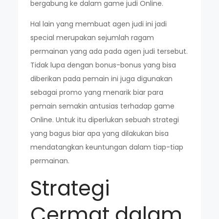
bergabung ke dalam game judi Online.
Hal lain yang membuat agen judi ini jadi
special merupakan sejumlah ragam
permainan yang ada pada agen judi tersebut.
Tidak lupa dengan bonus-bonus yang bisa
diberikan pada pemain ini juga digunakan
sebagai promo yang menarik biar para
pemain semakin antusias terhadap game
Online. Untuk itu diperlukan sebuah strategi
yang bagus biar apa yang dilakukan bisa
mendatangkan keuntungan dalam tiap-tiap
permainan.
Strategi
Cermat dalam