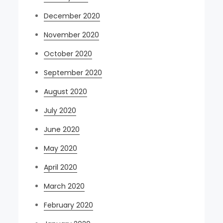
December 2020
November 2020
October 2020
September 2020
August 2020
July 2020
June 2020
May 2020
April 2020
March 2020
February 2020