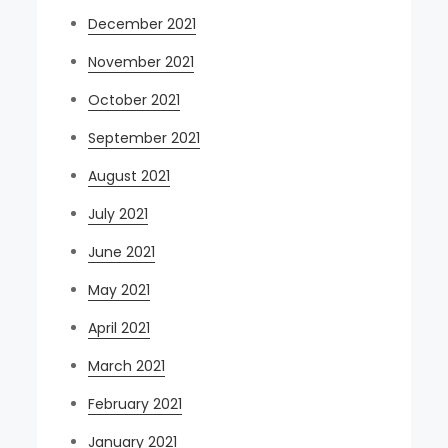
December 2021
November 2021
October 2021
September 2021
August 2021
July 2021
June 2021
May 2021
April 2021
March 2021
February 2021
January 2021