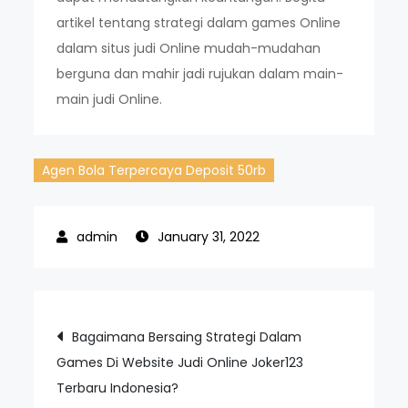
artikel tentang strategi dalam games Online
dalam situs judi Online mudah-mudahan
berguna dan mahir jadi rujukan dalam main-
main judi Online.
Agen Bola Terpercaya Deposit 50rb
January 31, 2022
Post
Bagaimana Bersaing Strategi Dalam
Games Di Website Judi Online Joker123
navigation
Terbaru Indonesia?