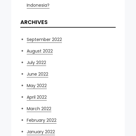
Indonesia?
ARCHIVES
September 2022
August 2022
July 2022
June 2022
May 2022
April 2022
March 2022
February 2022
January 2022