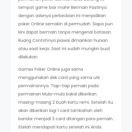
tempat game biar mahir Bermain Pastinya
dengan adanya perbedaan ini menjadikan
poker Online semakin di permudah. Siapa pun
kini dapat bermain tanpa mengenal batasan
Ruang Contohnya piawai dimainkan hunian
atau saat kerja. Saat ini sudah mungkin buat
dilakukan.
Games Poker Online juga sama
menggunakan dek card yang sama utk
permainannya. Tiap-tiap pemain pada
permainan Mula-mula bakal diberikan
masing-masing 2 buah kartu remi. Setelah itu
akan diberikan lagi 1 card tambahan oleh
bandar menjadi 3 card ditangan para pemain.
Stelah mendapati Kartu setelah ini Anda