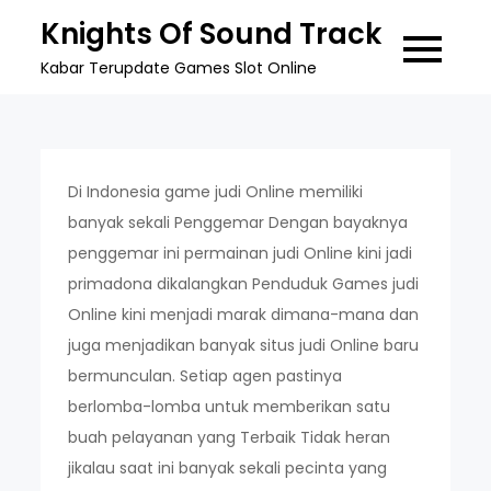
Skip
Knights Of Sound Track
to
Kabar Terupdate Games Slot Online
content
Di Indonesia game judi Online memiliki
banyak sekali Penggemar Dengan bayaknya
penggemar ini permainan judi Online kini jadi
primadona dikalangkan Penduduk Games judi
Online kini menjadi marak dimana-mana dan
juga menjadikan banyak situs judi Online baru
bermunculan. Setiap agen pastinya
berlomba-lomba untuk memberikan satu
buah pelayanan yang Terbaik Tidak heran
jikalau saat ini banyak sekali pecinta yang