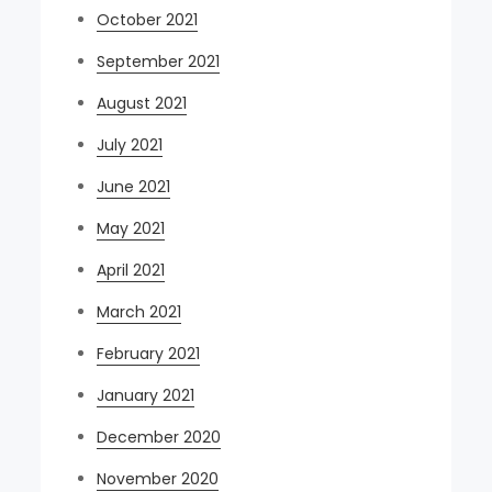
October 2021
September 2021
August 2021
July 2021
June 2021
May 2021
April 2021
March 2021
February 2021
January 2021
December 2020
November 2020