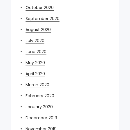
October 2020
September 2020
August 2020
July 2020
June 2020
May 2020
April 2020
March 2020
February 2020
January 2020
December 2019
November 2019