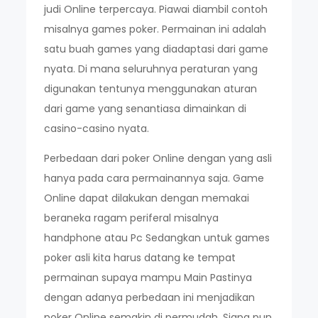
judi Online terpercaya. Piawai diambil contoh
misalnya games poker. Permainan ini adalah
satu buah games yang diadaptasi dari game
nyata. Di mana seluruhnya peraturan yang
digunakan tentunya menggunakan aturan
dari game yang senantiasa dimainkan di
casino-casino nyata.
Perbedaan dari poker Online dengan yang asli
hanya pada cara permainannya saja. Game
Online dapat dilakukan dengan memakai
beraneka ragam periferal misalnya
handphone atau Pc Sedangkan untuk games
poker asli kita harus datang ke tempat
permainan supaya mampu Main Pastinya
dengan adanya perbedaan ini menjadikan
poker Online semakin di permudah. Siapa pun